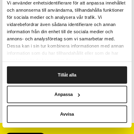
Vi använder enhetsidentifierare för att anpassa innehållet
Peel & Seal tapelukning.
och annonserna till användarna, tillhandahålla funktioner
Tykkelse 40 my.
för sociala medier och analysera vår trafik. Vi
Polypropylene.
vidarebefordrar även sådana identifierare och annan
Pris pr. pakke.
information från din enhet till de sociala medier och
annons- och analysföretag som vi samarbetar med.
Dessa kan i sin tur kombinera informationen med annan
information som du har tillhandahållit eller som de har
Fragtfrit når du handler for 1.900,-
samlat in när du har använt deras tjänster.
Afsendelse samme dag ved bestilling
inden kl 10
Tillåt alla
Artikelnr.
Åbning x L mm
Anpassa
101700
250 x 400
Avvisa