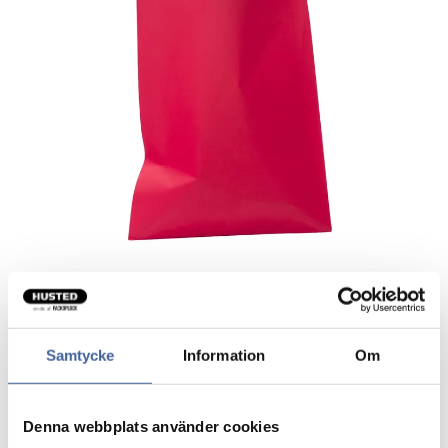
Foliepose Mat Pearly med
Samtycke
Information
Om
tapelukning rød
Ensfarvet foliepose i mat farve.
Denna webbplats använder cookies