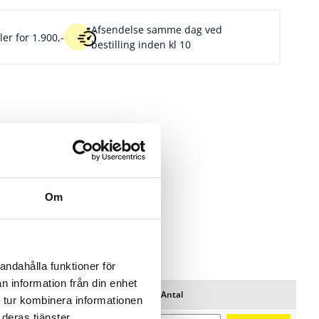
Afsendelse samme dag ved
er for 1.900,-
bestilling inden kl 10
Om
andahålla funktioner för
n information från din enhet
Pris/pk
Lager
Antal
Favoritter
 tur kombinera informationen
til
deras tjänster.