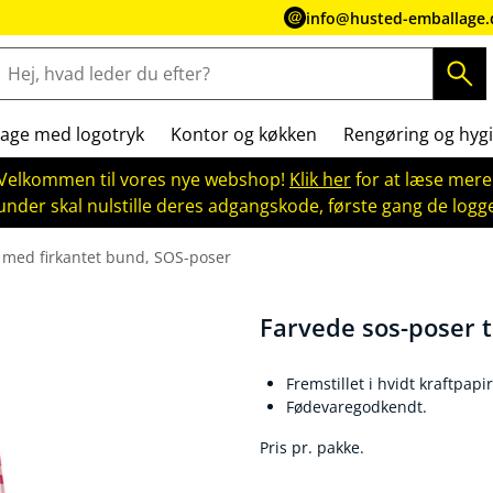
info@husted-emballage.
age med logotryk
Kontor og køkken
Rengøring og hygi
Velkommen til vores nye webshop!
Klik her
for at læse mere
kunder skal nulstille deres adgangskode, første gang de logge
 med firkantet bund, SOS-poser
Farvede sos-poser 
Fremstillet i hvidt kraftpapir
Fødevaregodkendt.
Pris pr. pakke.