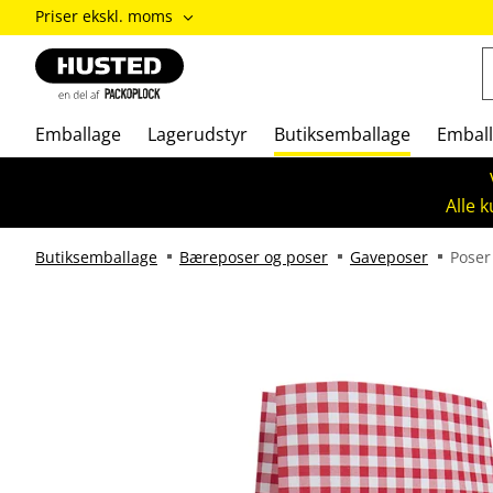
ændre
Priser ekskl. moms
Priser
inkl.
moms
/
Priser
Emballage
Lagerudstyr
Butiksemballage
Emball
ekskl.
moms
Alle 
Butiksemballage
Bæreposer og poser
Gaveposer
Poser