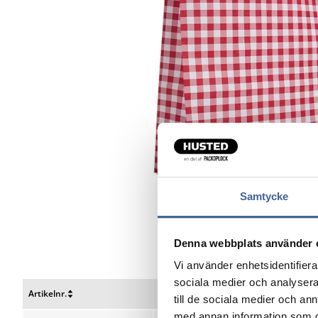
Samtycke
Denna webbplats använder 
Vi använder enhetsidentifierar
sociala medier och analysera 
Artikelnr.
B x D x H mm
till de sociala medier och a
Nulstil
Nulstil
med annan information som du 