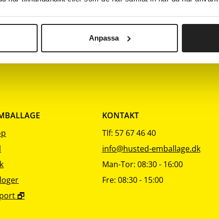
sortering
sortering
sor
60
100
70
100
Anpassa
EMBALLAGE
KONTAKT
op
Tlf: 57 67 46 40
l
info@husted-emballage.dk
k
Man-Tor: 08:30 - 16:00
loger
Fre: 08:30 - 15:00
port 🗗