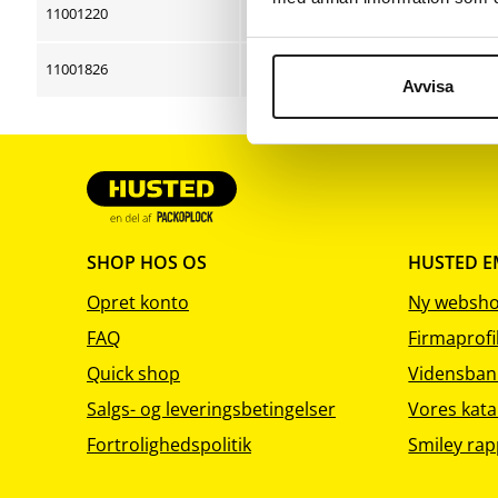
sortering
sortering
11001220
120 x 70 x 200
11001826
180 x 100 x 260
Avvisa
SHOP HOS OS
HUSTED 
Opret konto
Ny websh
FAQ
Firmaprofi
Quick shop
Vidensban
Salgs- og leveringsbetingelser
Vores kata
Fortrolighedspolitik
Smiley rap