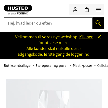
Velkommen til vores nye webshop!
Klik her
for at læse mere.
Alle kunder skal nulstille deres
adgangskode, første gang de logger ind.
Butiksemballage
Bæreposer og poser
Plastikposer
Cellof