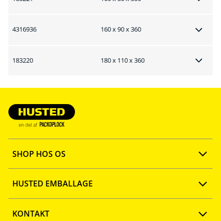
4316936
160 x 90 x 360
183220
180 x 110 x 360
SHOP HOS OS
Opret konto
HUSTED EMBALLAGE
FAQ
Ny webshop
KONTAKT