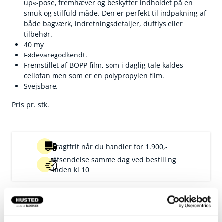
up«-pose, fremhæver og beskytter indholdet på en
smuk og stilfuld måde. Den er perfekt til indpakning af
både bagværk, indretningsdetaljer, duftlys eller
tilbehør.
40 my
Fødevaregodkendt.
Fremstillet af BOPP film, som i daglig tale kaldes
cellofan men som er en polypropylen film.
Svejsbare.
Pris pr. stk.
Fragtfrit når du handler for 1.900,-
Afsendelse samme dag ved bestilling
inden kl 10
Artikelnr.
B x D x H mm