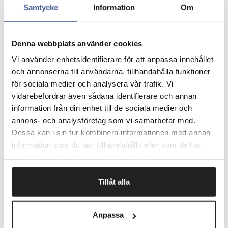
Samtycke
Information
Om
452725
55 x 35 x 210
451560
60 x 40 x 150
Denna webbplats använder cookies
Vi använder enhetsidentifierare för att anpassa innehållet
och annonserna till användarna, tillhandahålla funktioner
183215
60 x 50 x 200
för sociala medier och analysera vår trafik. Vi
vidarebefordrar även sådana identifierare och annan
450720
75 x 40 x 200
information från din enhet till de sociala medier och
annons- och analysföretag som vi samarbetar med.
Dessa kan i sin tur kombinera informationen med annan
450717
80 x 45 x 170
information som du har tillhandahållit eller som de har
samlat in när du har använt deras tjänster.
451522
80 x 50 x 210
Tillåt alla
183218
80 x 50 x 240
Anpassa