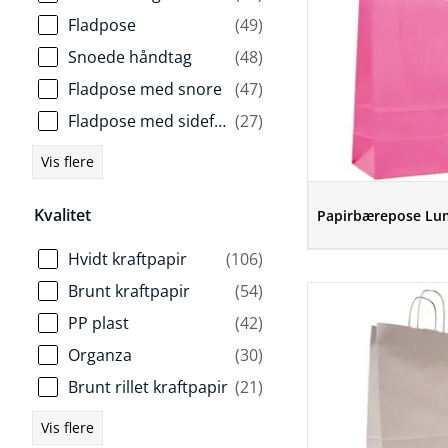
Fladpose
(49)
Snoede håndtag
(48)
Fladpose med snore
(47)
Fladpose med sidefals og limluk
(27)
Vis flere
Kvalitet
Papirbærepose Lum
Hvidt kraftpapir
(106)
Brunt kraftpapir
(54)
PP plast
(42)
Organza
(30)
Brunt rillet kraftpapir
(21)
Vis flere