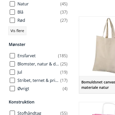
Natur
(45)
Blå
(37)
Rød
(27)
Vis flere
Mønster
Ensfarvet
(185)
Blomster, natur & dyr
(25)
Jul
(19)
Stribet, ternet & prikket
(17)
Bomuldsnet canvas
materiale natur
Øvrigt
(4)
Konstruktion
Stofhåndtag
(55)