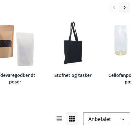
ødevaregodkendt
Stofnet og tasker
Cellofanposer 
poser
poser
Vælg
Anbefalet
sorteringsrækkefølge