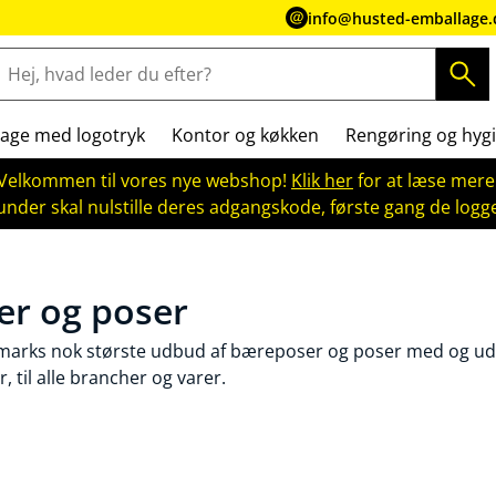
info@husted-emballage.
age med logotryk
Kontor og køkken
Rengøring og hygi
Velkommen til vores nye webshop!
Klik her
for at læse mere
kunder skal nulstille deres adgangskode, første gang de logge
r og poser
marks nok største udbud af bæreposer og poser med og ud
, til alle brancher og varer.