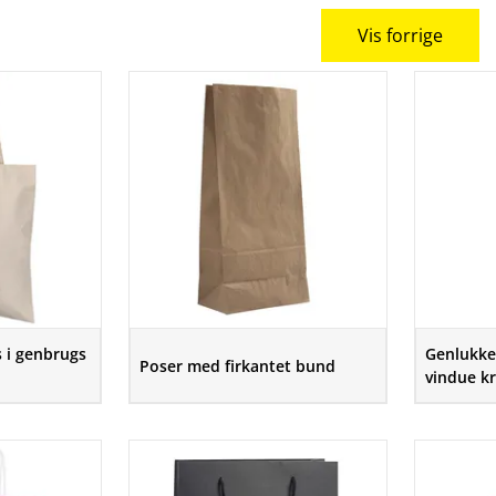
Vis forrige
 i genbrugs
Genlukke
Poser med firkantet bund
vindue k