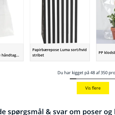
Papirbærepose Luma sort/hvid
PP klods
e håndtag
stribet
Du har kigget på 48 af 350 pr
Vis flere
ede spørgsmål & svar om poser o