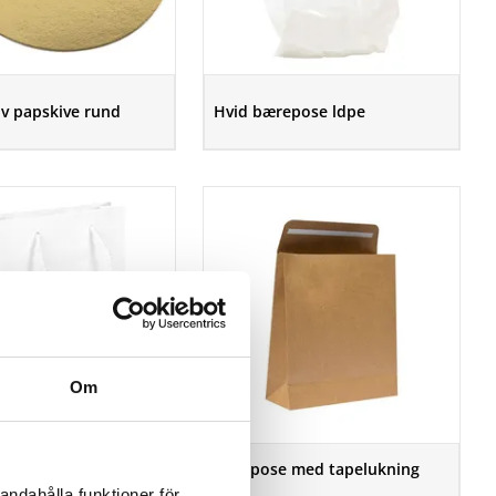
lv papskive rund
Hvid bærepose ldpe
Om
Gavepose med tapelukning
epose Lux Hvid kraft
brun
andahålla funktioner för