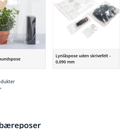
Lynlåspose uden skrivefelt -
bundspose
0,090 mm
odukter
g bæreposer