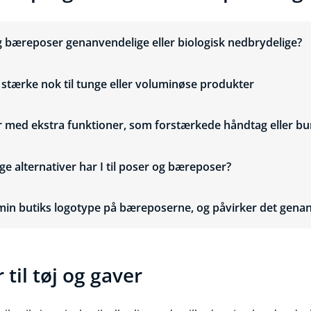
g bæreposer genanvendelige eller biologisk nedbrydelige?
stærke nok til tunge eller voluminøse produkter
r med ekstra funktioner, som forstærkede håndtag eller b
ige alternativer har I til poser og bæreposer?
t min butiks logotype på bæreposerne, og påvirker det gen
til tøj og gaver