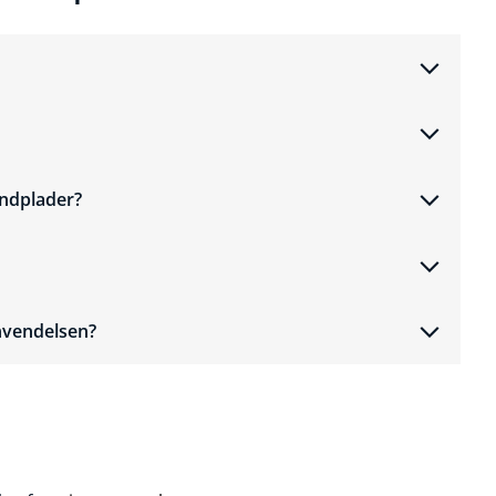
undplader?
anvendelsen?