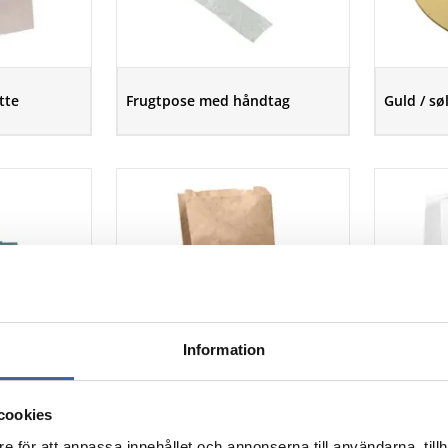
tte
Frugtpose med håndtag
Guld / sø
Information
cookies
est green
Brun fladpose
Papirbær
e för att anpassa innehållet och annonserna till användarna, tillh