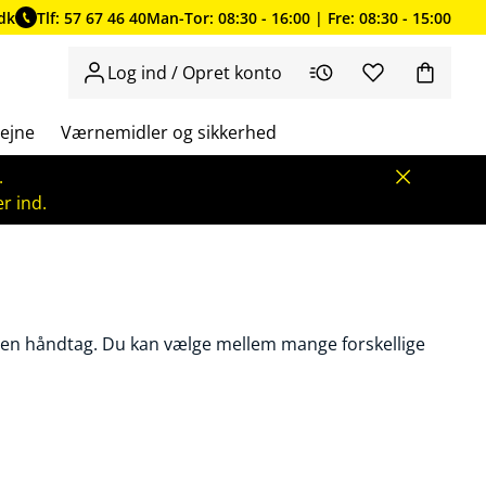
dk
Tlf: 57 67 46 40
Man-Tor: 08:30 - 16:00 | Fre: 08:30 - 15:00
Log ind / Opret konto
ejne
Værnemidler og sikkerhed
.
r ind.
en håndtag. Du kan vælge mellem mange forskellige