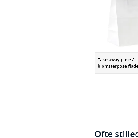
Take away pose /
blomsterpose flad
hvid
Ofte still