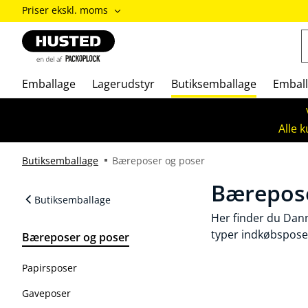
ændre
Priser ekskl. moms
Priser
inkl.
moms
/
Priser
Emballage
Lagerudstyr
Butiksemballage
Emball
ekskl.
moms
Alle 
Butiksemballage
Bæreposer og poser
Bærepose
Butiksemballage
Her finder du Dan
typer indkøbsposer
Bæreposer og poser
Papirsposer
Gaveposer