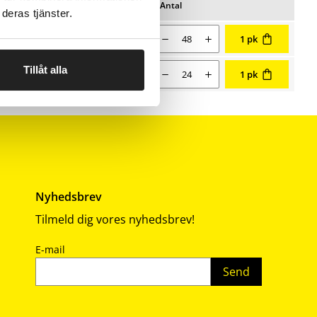
Pris/stk
Lager
Antal
Favoritter
deras tjänster.
Nuværende salgspris 0,65 kr
Antal
0,65
1 pk
Tillåt alla
Nuværende salgspris 0,83 kr
Antal
0,83
1 pk
Nyhedsbrev
Tilmeld dig vores nyhedsbrev!
E-mail
Send