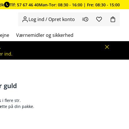
dk
Tlf: 57 67 46 40
Man-Tor: 08:30 - 16:00 | Fre: 08:30 - 15:00
Log ind / Opret konto
ejne
Værnemidler og sikkerhed
.
r ind.
r guld
i flere str.
sætte på din pakke.