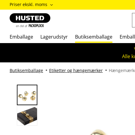
ændre
Priser ekskl. moms
Priser
inkl.
moms
/
Priser
Emballage
Lagerudstyr
Butiksemballage
Emball
ekskl.
moms
Alle 
Butiksemballage
Etiketter og hængemærker
Hængemærk