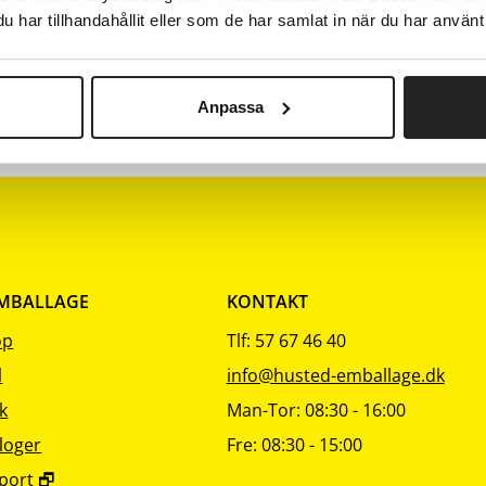
Beskrivelse
Pk
har tillhandahållit eller som de har samlat in när du har använt 
Nulstil
Nulstil
Nulstil
sortering
sortering
sortering
Guld
48
Anpassa
Guld
24
EMBALLAGE
KONTAKT
op
Tlf: 57 67 46 40
l
info@husted-emballage.dk
k
Man-Tor: 08:30 - 16:00
loger
Fre: 08:30 - 15:00
port 🗗