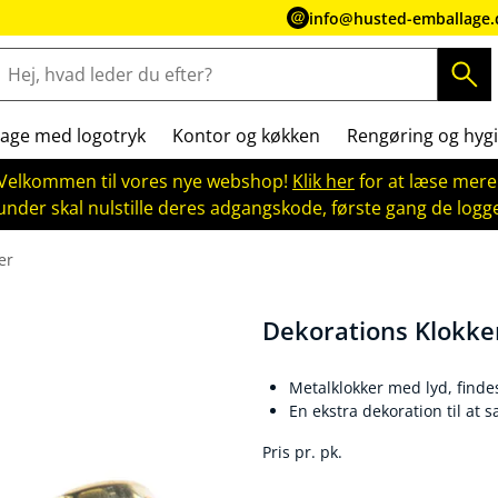
info@husted-emballage.
age med logotryk
Kontor og køkken
Rengøring og hygi
Velkommen til vores nye webshop!
Klik her
for at læse mere
kunder skal nulstille deres adgangskode, første gang de logge
er
Dekorations Klokke
Metalklokker med lyd, findes 
En ekstra dekoration til at 
Pris pr. pk.