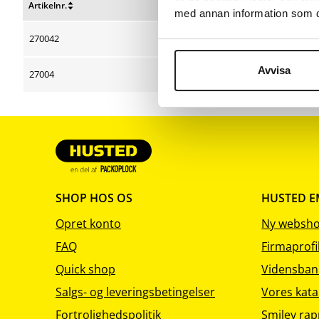
Artikelnr.
B x L mm
med annan information som du 
Nulstil
Nulstil
sortering
sortering
270042
0 x 15
Avvisa
27004
0 x 20
SHOP HOS OS
HUSTED 
Opret konto
Ny websh
FAQ
Firmaprofi
Quick shop
Vidensban
Salgs- og leveringsbetingelser
Vores kata
Fortrolighedspolitik
Smiley rap