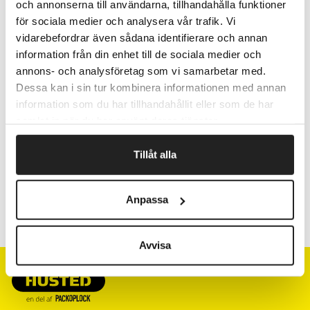
Kernens indermål: Ø 40 mm.
och annonserna till användarna, tillhandahålla funktioner
för sociala medier och analysera vår trafik. Vi
Pris pr. pakke
vidarebefordrar även sådana identifierare och annan
information från din enhet till de sociala medier och
annons- och analysföretag som vi samarbetar med.
Fragtfrit når du handler for 1.900,-
Dessa kan i sin tur kombinera informationen med annan
information som du har tillhandahållit eller som de har
Afsendelse samme dag ved bestilling
inden kl 10
samlat in när du har använt deras tjänster.
Tillåt alla
Artikelnr.
B x L mm
Anpassa
8210421
20 x 20
Avvisa