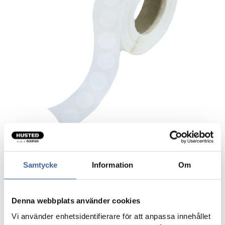
Samtycke
Information
Om
Etiket rund transparent
Selvklæbende etiketter på rulle.
Denna webbplats använder cookies
Vi använder enhetsidentifierare för att anpassa innehållet
Permanent hæftende