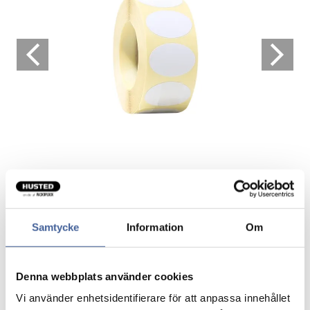
Samtycke
Information
Om
Gaveetiketter oval hvid
Selvklæbende etiketter på rulle
Denna webbplats använder cookies
Vi använder enhetsidentifierare för att anpassa innehållet
Permanent hæftende