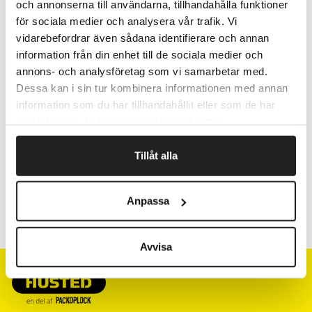
Kernens indermål: Ø 40 mm.
och annonserna till användarna, tillhandahålla funktioner
för sociala medier och analysera vår trafik. Vi
Pris pr. pakke
vidarebefordrar även sådana identifierare och annan
information från din enhet till de sociala medier och
annons- och analysföretag som vi samarbetar med.
Fragtfrit når du handler for 1.900,-
Dessa kan i sin tur kombinera informationen med annan
information som du har tillhandahållit eller som de har
Afsendelse samme dag ved bestilling
inden kl 10
samlat in när du har använt deras tjänster.
Tillåt alla
Artikelnr.
B x L mm
Anpassa
OVA60V
40 x 58
Avvisa