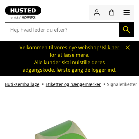
Velkommen til vores nye webshop!
Klik her
for at læse mere.
Alle kunder skal nulstille deres
adgangskode, første gang de logger ind.
Butiksemballage
Etiketter og hængemærker
Signaletiketter