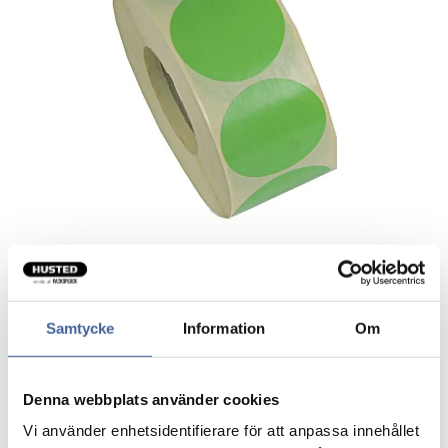
Samtycke
Information
Om
Etiket rund lime
Selvklæbende etiketter på rulle.
Denna webbplats använder cookies
Vi använder enhetsidentifierare för att anpassa innehållet
Permanent hæftende