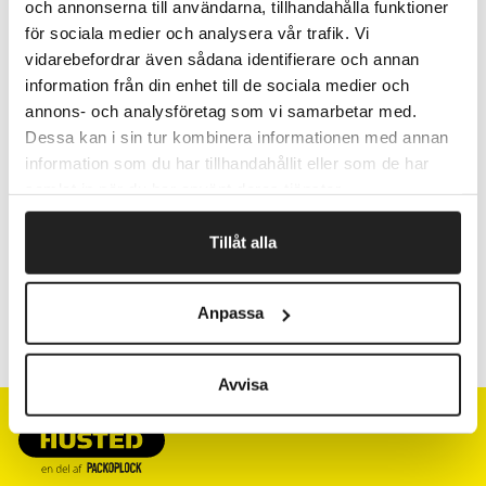
Kernens indermål: Ø 40 mm.
och annonserna till användarna, tillhandahålla funktioner
för sociala medier och analysera vår trafik. Vi
Pris pr. pakke
vidarebefordrar även sådana identifierare och annan
information från din enhet till de sociala medier och
annons- och analysföretag som vi samarbetar med.
Fragtfrit når du handler for 1.900,-
Dessa kan i sin tur kombinera informationen med annan
information som du har tillhandahållit eller som de har
Afsendelse samme dag ved bestilling
inden kl 10
samlat in när du har använt deras tjänster.
Tillåt alla
Artikelnr.
B x L mm
Anpassa
821034
37 x 37
Avvisa