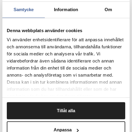
Fremstillet af plisseret karton.
Samtycke
Information
Om
Bærehåndtag.
De foldede ruder skaber en skillevæg så flaskerne ikke
støder mod hinanden.
Ruden er åben, altså ingen plast for.
Denna webbplats använder cookies
Levereres i flad pakning.
Vi använder enhetsidentifierare för att anpassa innehållet
och annonserna till användarna, tillhandahålla funktioner
Pris pr. pk.
för sociala medier och analysera vår trafik. Vi
vidarebefordrar även sådana identifierare och annan
information från din enhet till de sociala medier och
Fragtfrit når du handler for 1.900,-
annons- och analysföretag som vi samarbetar med.
Afsendelse samme dag ved bestilling
Dessa kan i sin tur kombinera informationen med annan
inden kl 10
information som du har tillhandahållit eller som de har
samlat in när du har använt deras tjänster.
Artikelnr.
L x B x H (mm)
Tillåt alla
35460
90 x 90 x 370
Anpassa