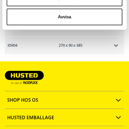
35829
90 x 90 x 385
Avvisa
35903
180 x 90 x 385
35904
270 x 90 x 385
SHOP HOS OS
Opret konto
HUSTED EMBALLAGE