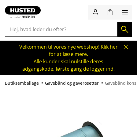
Velkommen til vores nye webshop!
Klik her
for at læse mere.
Alle kunder skal nulstille deres
adgangskode, første gang de logger ind.
Butiksemballage
Gavebånd og gaverosetter
Gavebånd kon