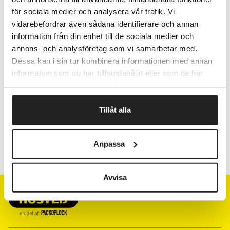
fremme ved kassen
för sociala medier och analysera vår trafik. Vi
Pris pr. stk.
vidarebefordrar även sådana identifierare och annan
information från din enhet till de sociala medier och
annons- och analysföretag som vi samarbetar med.
Fragtfrit når du handler for 1.900,-
Dessa kan i sin tur kombinera informationen med annan
Afsendelse samme dag ved bestilling
information som du har tillhandahållit eller som de har
inden kl 10
samlat in när du har använt deras tjänster.
Tillåt alla
Artikelnr.
Bredde mm
Anpassa
860110
10
Avvisa