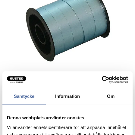
Samtycke
Information
Om
Gavebånd konsument mat metallic
blågrå
Denna webbplats använder cookies
Vi använder enhetsidentifierare för att anpassa innehållet
Gavegånd i konsumentpakning, perfekt til mersalg
och annonserna till användarna, tillhandahålla funktioner