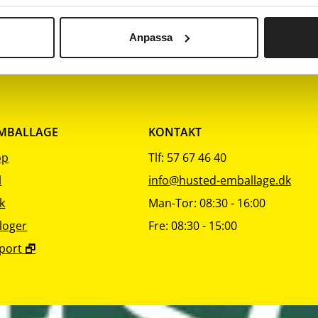
ing
sortering
sortering
so
uld
250
1
Anpassa
EMBALLAGE
KONTAKT
op
Tlf: 57 67 46 40
l
info@husted-emballage.dk
k
Man-Tor: 08:30 - 16:00
loger
Fre: 08:30 - 15:00
port 🗗