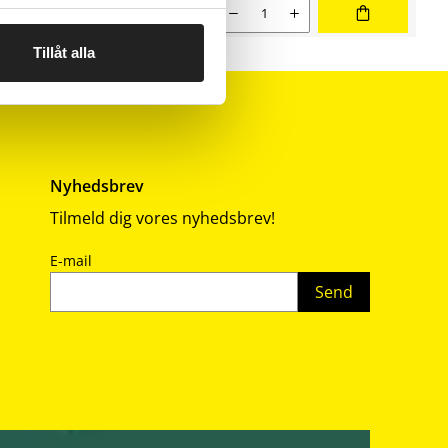
rtering
Nuværende salgspris 40,90 kr
Antal
40,90
Tillåt alla
Nyhedsbrev
Tilmeld dig vores nyhedsbrev!
E-mail
Send