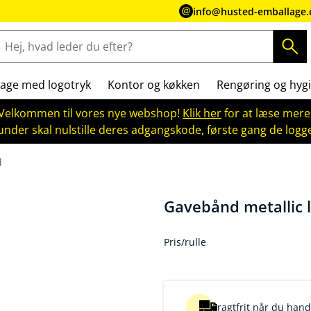
info@husted-emballage.
age med logotryk
Kontor og køkken
Rengøring og hygi
Velkommen til vores nye webshop!
Klik her
for at læse mere
kunder skal nulstille deres adgangskode, første gang de logge
d
Gavebånd metallic l
Pris/rulle
Fragtfrit når du handl