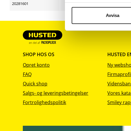
sortering
sortering
sorter
20281601
10
Lys g
Avvisa
SHOP HOS OS
HUSTED 
Opret konto
Ny websh
FAQ
Firmaprofi
Quick shop
Vidensban
Salgs- og leveringsbetingelser
Vores kata
Fortrolighedspolitik
Smiley rap