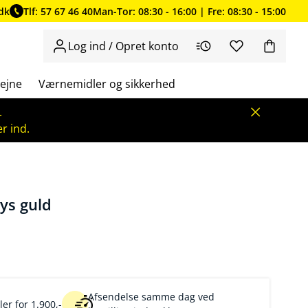
dk
Tlf: 57 67 46 40
Man-Tor: 08:30 - 16:00 | Fre: 08:30 - 15:00
Log ind / Opret konto
ejne
Værnemidler og sikkerhed
.
r ind.
ys guld
Afsendelse samme dag ved
er for 1.900,-