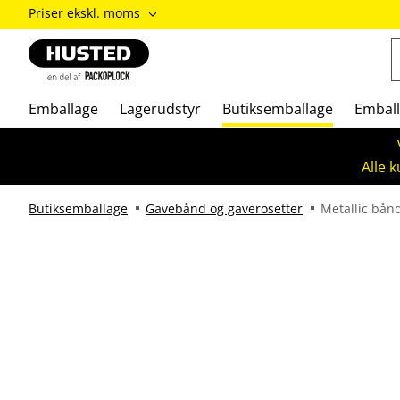
ændre
Priser ekskl. moms
Priser
inkl.
moms
/
Priser
Emballage
Lagerudstyr
Butiksemballage
Emball
ekskl.
moms
Alle 
Butiksemballage
Gavebånd og gaverosetter
Metallic bån