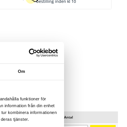
bestilling inden kl 10
Om
andahålla funktioner för
n information från din enhet
 tur kombinera informationen
Pris/pk
Lager
Antal
deras tjänster.
Favoritter
lstil