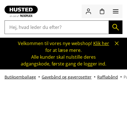
Velkommen til vores nye webshop!
Klik her
for at læse mere.
Alle kunder skal nulstille deres
adgangskode, første gang de logger ind.
Butiksemballage
Gavebånd og gaverosetter
Raffiabånd
P