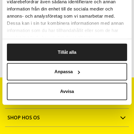
vidarebefordrar även sådana identifierare och annan
Fragtfrit når du handler for 1.900,-
information från din enhet till de sociala medier och
annons- och analysföretag som vi samarbetar med.
Afsendelse samme dag ved bestilling
inden kl 10
Dessa kan i sin tur kombinera informationen med annan
information som du har tillhandahållit eller som de har
samlat in när du har använt deras tjänster.
Artikelnr.
Bredde mm
Tillåt alla
191354
8
Anpassa
Avvisa
SHOP HOS OS