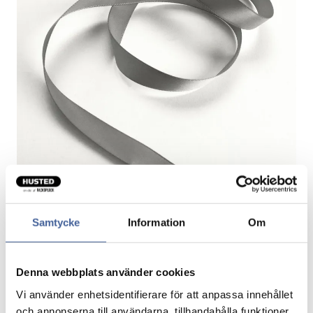
Samtycke
Information
Om
Gavebånd Satin Sølv
Denna webbplats använder cookies
Elegant sølvbånd er en klassiker.
Lad dig fortrylle af det flotte, skinnende sølvsilkebånd,
Vi använder enhetsidentifierare för att anpassa innehållet
som kan omsvøbe din gave i elegance og eksklusivitet.
och annonserna till användarna, tillhandahålla funktioner