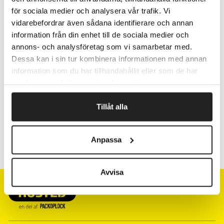
för sociala medier och analysera vår trafik. Vi
Pris pr. stk.
vidarebefordrar även sådana identifierare och annan
information från din enhet till de sociala medier och
annons- och analysföretag som vi samarbetar med.
Fragtfrit når du handler for 1.900,-
Dessa kan i sin tur kombinera informationen med annan
Afsendelse samme dag ved bestilling
information som du har tillhandahållit eller som de har
inden kl 10
samlat in när du har använt deras tjänster.
Tillåt alla
Artikelnr.
Bredde mm
Anpassa
SL910134
16
Avvisa