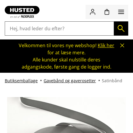
Velkommen til vores nye webshop!
Klik her
for at læse mere.
Alle kunder skal nulstille deres
adgangskode, første gang de logger ind.
Butiksemballage
Gavebånd og gaverosetter
Satinbånd