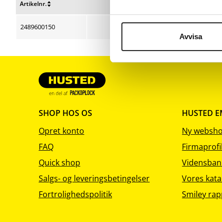
Artikelnr.
Bredde cm
Længde m
Nulstil
Nulstil
Nulstil
sortering
sortering
sortering
2489600150
50
10
Avvisa
SHOP HOS OS
HUSTED 
Opret konto
Ny websh
FAQ
Firmaprofi
Quick shop
Vidensban
Salgs- og leveringsbetingelser
Vores kata
Fortrolighedspolitik
Smiley rap