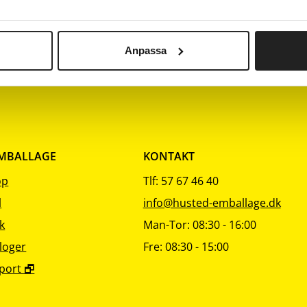
Beskrivelse
Kvalitet
Pk
Nulstil
Nulstil
Nulstil
sortering
sortering
sorteri
0
80 g/m²
Hvidt bestrøget papir
Anpassa
EMBALLAGE
KONTAKT
op
Tlf: 57 67 46 40
l
info@husted-emballage.dk
k
Man-Tor: 08:30 - 16:00
loger
Fre: 08:30 - 15:00
port 🗗