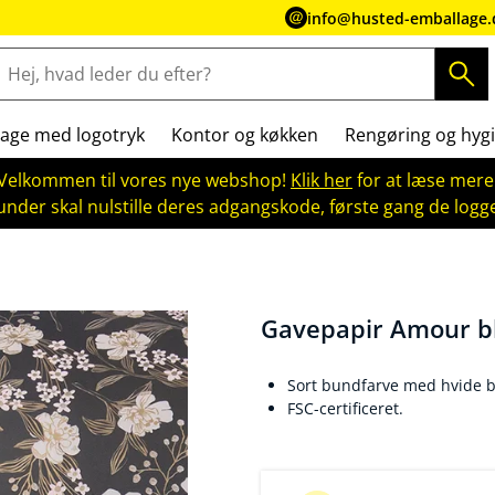
info@husted-emballage.
age med logotryk
Kontor og køkken
Rengøring og hygi
Velkommen til vores nye webshop!
Klik her
for at læse mere
kunder skal nulstille deres adgangskode, første gang de logge
Gavepapir Amour b
Sort bundfarve med hvide b
FSC-certificeret.