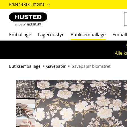
ændre
Priser ekskl. moms
Priser
inkl.
moms
/
Priser
Emballage
Lagerudstyr
Butiksemballage
Emball
ekskl.
moms
Alle 
Butiksemballage
Gavepapir
Gavepapir blomstret