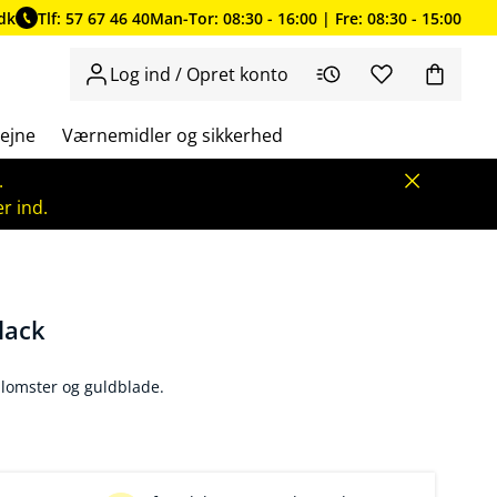
dk
Tlf: 57 67 46 40
Man-Tor: 08:30 - 16:00 | Fre: 08:30 - 15:00
Log ind / Opret konto
ejne
Værnemidler og sikkerhed
.
r ind.
lack
lomster og guldblade.