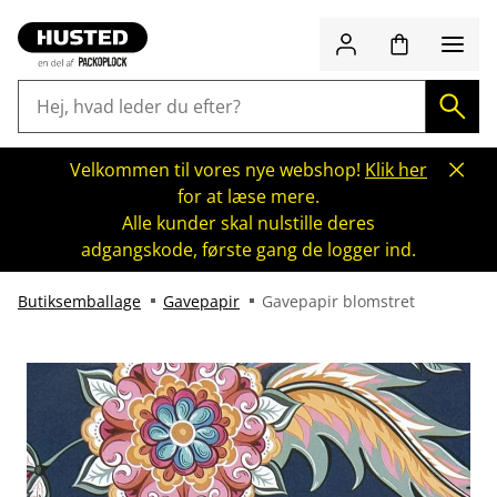
Velkommen til vores nye webshop!
Klik her
for at læse mere.
Alle kunder skal nulstille deres
adgangskode, første gang de logger ind.
Butiksemballage
Gavepapir
Gavepapir blomstret