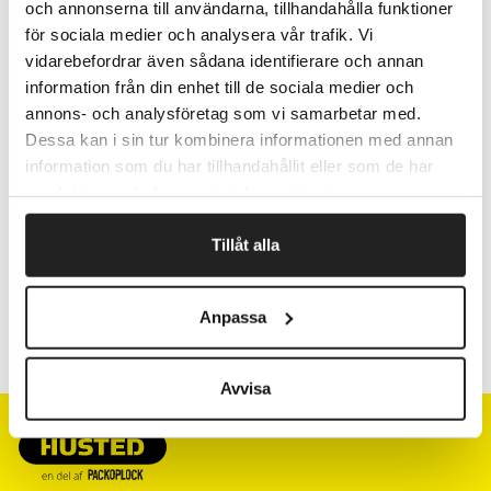
och annonserna till användarna, tillhandahålla funktioner
för sociala medier och analysera vår trafik. Vi
vidarebefordrar även sådana identifierare och annan
Fragtfrit når du handler for 1.900,-
information från din enhet till de sociala medier och
Afsendelse samme dag ved bestilling
annons- och analysföretag som vi samarbetar med.
inden kl 10
Dessa kan i sin tur kombinera informationen med annan
information som du har tillhandahållit eller som de har
samlat in när du har använt deras tjänster.
Artikelnr.
Bredde cm
Tillåt alla
2508138
38
Anpassa
2508157
57
Avvisa