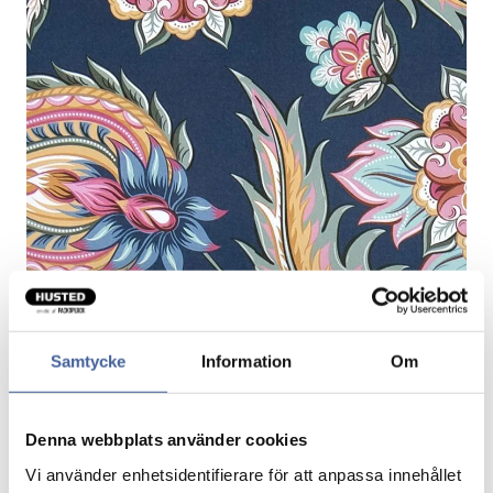
Samtycke
Information
Om
Gavepapir Paisley spring
FSC-maerket
Denna webbplats använder cookies
Pris/rulle.
Vi använder enhetsidentifierare för att anpassa innehållet