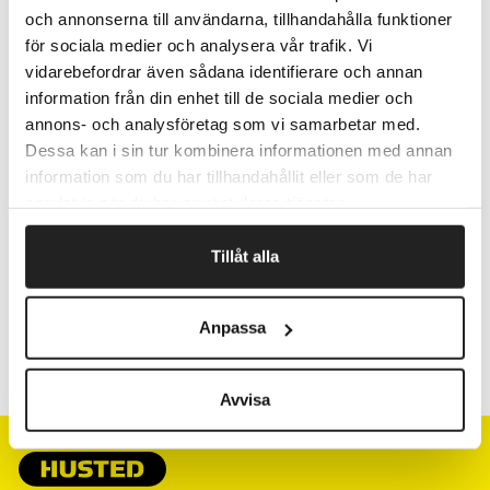
Pris/rulle.
och annonserna till användarna, tillhandahålla funktioner
för sociala medier och analysera vår trafik. Vi
vidarebefordrar även sådana identifierare och annan
Fragtfrit når du handler for 1.900,-
information från din enhet till de sociala medier och
Afsendelse samme dag ved bestilling
annons- och analysföretag som vi samarbetar med.
inden kl 10
Dessa kan i sin tur kombinera informationen med annan
information som du har tillhandahållit eller som de har
samlat in när du har använt deras tjänster.
Artikelnr.
Bredde cm
Tillåt alla
15238
38
Anpassa
15257
57
Avvisa