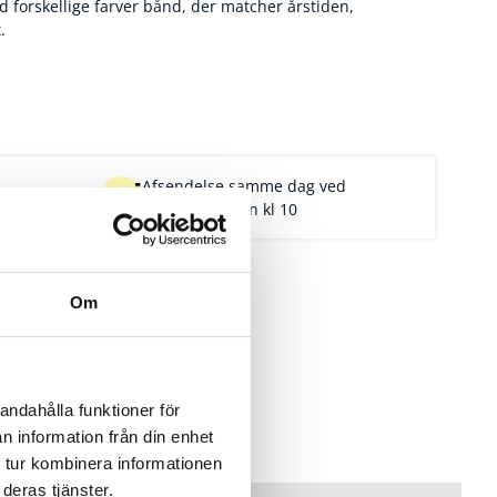
forskellige farver bånd, der matcher årstiden,
.
Afsendelse samme dag ved
er for 1.900,-
bestilling inden kl 10
Om
andahålla funktioner för
n information från din enhet
 tur kombinera informationen
deras tjänster.