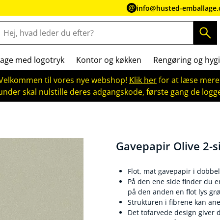
info@husted-emballage.
age med logotryk
Kontor og køkken
Rengøring og hygi
Velkommen til vores nye webshop!
Klik her
for at læse mere
kunder skal nulstille deres adgangskode, første gang de logge
Gavepapir Olive 2-s
Flot, mat gavepapir i dobbel
På den ene side finder du en
på den anden en flot lys gr
Strukturen i fibrene kan anes
Det tofarvede design giver 