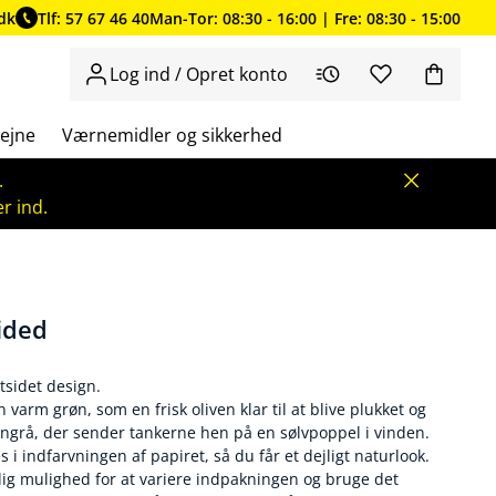
dk
Tlf: 57 67 46 40
Man-Tor: 08:30 - 16:00 | Fre: 08:30 - 15:00
Log ind / Opret konto
ejne
Værnemidler og sikkerhed
.
r ind.
ided
tsidet design.
 varm grøn, som en frisk oliven klar til at blive plukket og
øngrå, der sender tankerne hen på en sølvpoppel i vinden.
 i indfarvningen af papiret, så du får et dejligt naturlook.
dig mulighed for at variere indpakningen og bruge det