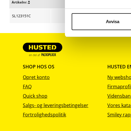
Artikelnr.
Bredde cm
Længde
Nulstil
Nulstil
Nulstil
sortering
sortering
sortering
SL123151C
57
Avvisa
SHOP HOS OS
HUSTED 
Opret konto
Ny websh
FAQ
Firmaprofi
Quick shop
Vidensban
Salgs- og leveringsbetingelser
Vores kata
Fortrolighedspolitik
Smiley rap