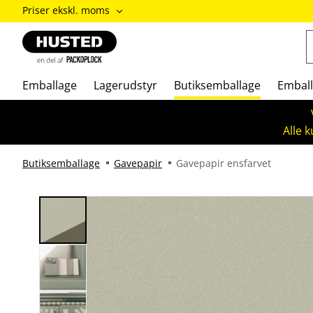
ændre
Priser ekskl. moms
Priser
inkl.
moms
/
Priser
Emballage
Lagerudstyr
Butiksemballage
Emball
ekskl.
moms
Alle 
Butiksemballage
Gavepapir
Gavepapir ensfarvet