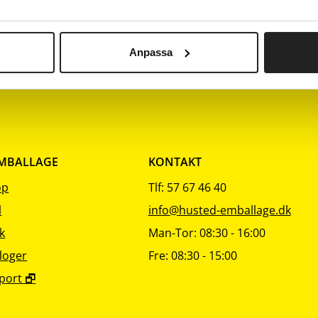
 m
Beskrivelse
Kvalitet
Pk
Nulstil
Nulstil
Nulstil
sortering
sortering
sortering
120
70 g/m²
Brunt kraftpapir
1
Anpassa
EMBALLAGE
KONTAKT
op
Tlf: 57 67 46 40
l
info@husted-emballage.dk
k
Man-Tor: 08:30 - 16:00
loger
Fre: 08:30 - 15:00
port 🗗