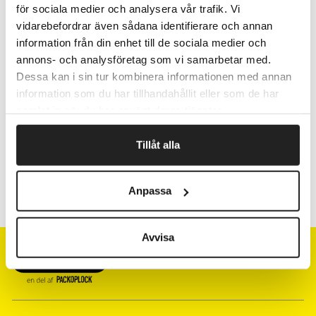
för sociala medier och analysera vår trafik. Vi
Fragtfrit når du handler for 1.900,-
vidarebefordrar även sådana identifierare och annan
Afsendelse samme dag ved bestilling
information från din enhet till de sociala medier och
inden kl 10
annons- och analysföretag som vi samarbetar med.
Dessa kan i sin tur kombinera informationen med annan
information som du har tillhandahållit eller som de har
Artikelnr.
Bredde cm
samlat in när du har använt deras tjänster.
111009
38
Tillåt alla
21057
57
Anpassa
Avvisa