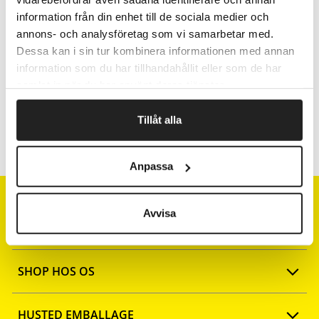
Fragtfrit når du handler for 1.900,-
information från din enhet till de sociala medier och
Afsendelse samme dag ved bestilling
annons- och analysföretag som vi samarbetar med.
inden kl 10
Dessa kan i sin tur kombinera informationen med annan
information som du har tillhandahållit eller som de har
samlat in när du har använt deras tjänster.
Artikelnr.
Bredde cm
Tillåt alla
251470
70
Anpassa
Avvisa
SHOP HOS OS
Opret konto
HUSTED EMBALLAGE