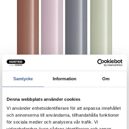
Samtycke
Information
Om
Gavepapir Box cons. mix ensfarvet
Denna webbplats använder cookies
50st
Vi använder enhetsidentifierare för att anpassa innehållet
och annonserna till användarna, tillhandahålla funktioner
för sociala medier och analysera vår trafik. Vi
vidarebefordrar även sådana identifierare och annan