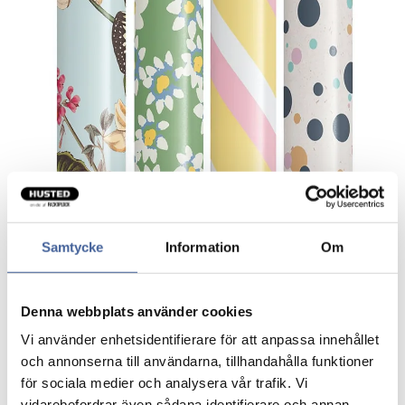
Samtycke
Information
Om
Gavepapir Box cons. mix ensfarvet
Denna webbplats använder cookies
50st
Vi använder enhetsidentifierare för att anpassa innehållet
och annonserna till användarna, tillhandahålla funktioner
för sociala medier och analysera vår trafik. Vi
vidarebefordrar även sådana identifierare och annan