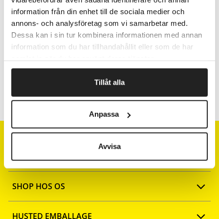
Fragtfrit når du handler for 1.900,-
information från din enhet till de sociala medier och
Afsendelse samme dag ved bestilling
annons- och analysföretag som vi samarbetar med.
inden kl 10
Dessa kan i sin tur kombinera informationen med annan
information som du har tillhandahållit eller som de har
samlat in när du har använt deras tjänster.
Artikelnr.
Bredde cm
Tillåt alla
252470
70
Anpassa
Avvisa
SHOP HOS OS
Opret konto
HUSTED EMBALLAGE