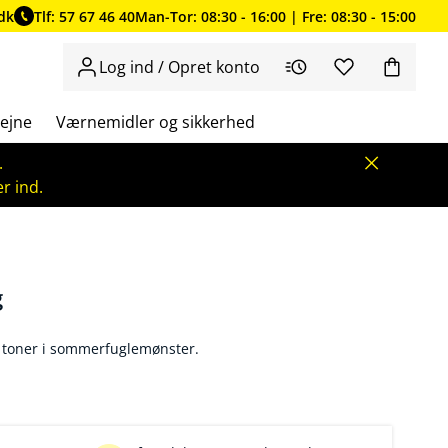
dk
Tlf: 57 67 46 40
Man-Tor: 08:30 - 16:00 | Fre: 08:30 - 15:00
Log ind / Opret konto
ejne
Værnemidler og sikkerhed
.
r ind.
g
 toner i sommerfuglemønster.