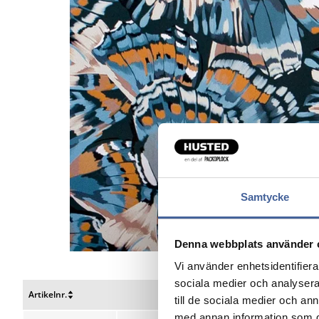
Samtycke
Denna webbplats använder 
Vi använder enhetsidentifierar
sociala medier och analysera 
Artikelnr.
Bredde cm
Længde m
till de sociala medier och a
Nulstil
Nulstil
Nulstil
med annan information som du 