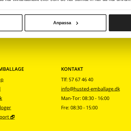
sortering
sortering
sorteri
80 g/m²
Hvidt bestrøget papir
80 g/m²
Hvidt bestrøget papir
Anpassa
EMBALLAGE
KONTAKT
op
Tlf: 57 67 46 40
l
info@husted-emballage.dk
k
Man-Tor: 08:30 - 16:00
loger
Fre: 08:30 - 15:00
port 🗗