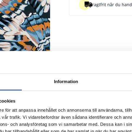
Fragtfrit når du handl
Information
cookies
e för att anpassa innehållet och annonserna till användarna, tillh
vår trafik. Vi vidarebefordrar även sådana identifierare och anna
Beskrivelse
Kvalitet
Pk
nnons- och analysföretag som vi samarbetar med. Dessa kan i sin
Nulstil
Nulstil
Nulstil
har tillhandahållit eller som de har samlat in när du har använt 