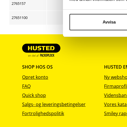
sortering
sortering
sortering
2765157
57
154
27651100
100
100
Avvisa
SHOP HOS OS
HUSTED 
Opret konto
Ny websh
FAQ
Firmaprofi
Quick shop
Vidensban
Salgs- og leveringsbetingelser
Vores kata
Fortrolighedspolitik
Smiley rap