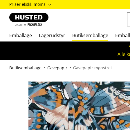
ændre
Priser ekskl. moms
Priser
inkl.
moms
/
Priser
Emballage
Lagerudstyr
Butiksemballage
Emball
ekskl.
moms
Alle 
Butiksemballage
Gavepapir
Gavepapir mønstret