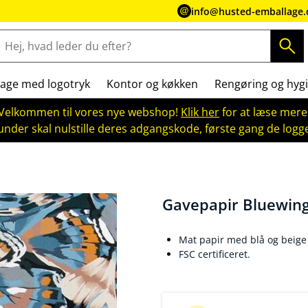
info@husted-emballage.
age med logotryk
Kontor og køkken
Rengøring og hygi
Velkommen til vores nye webshop!
Klik her
for at læse mere
kunder skal nulstille deres adgangskode, første gang de logge
Gavepapir Bluewin
Mat papir med blå og beige
FSC certificeret.