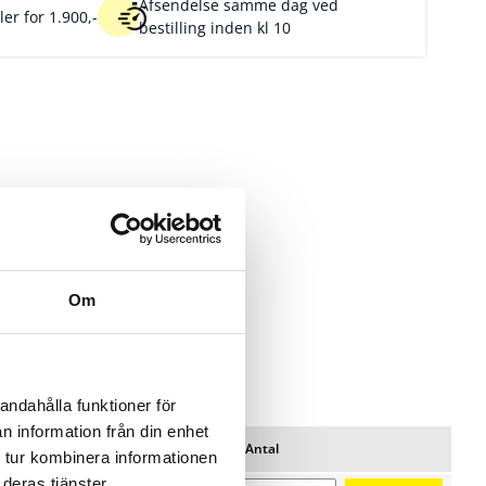
Afsendelse samme dag ved
er for 1.900,-
bestilling inden kl 10
Om
andahålla funktioner för
n information från din enhet
Pris/pk
Lager
Antal
Favoritter
 tur kombinera informationen
Nulstil
deras tjänster.