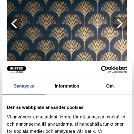
Samtycke
Information
Om
Gavepapir Classy Blue
Denna webbplats använder cookies
Vi använder enhetsidentifierare för att anpassa innehållet
och annonserna till användarna, tillhandahålla funktioner
Fragtfrit når du handler for 1.900,-
för sociala medier och analysera vår trafik. Vi