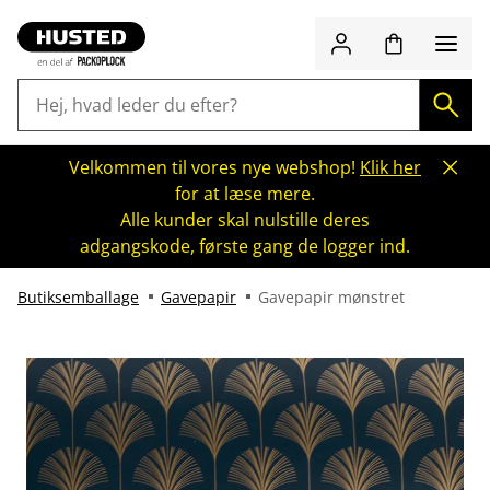
Velkommen til vores nye webshop!
Klik her
for at læse mere.
Alle kunder skal nulstille deres
adgangskode, første gang de logger ind.
Butiksemballage
Gavepapir
Gavepapir mønstret