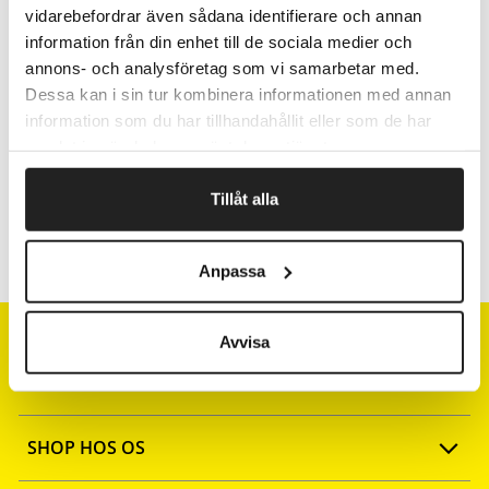
Afsendelse samme dag ved bestilling
vidarebefordrar även sådana identifierare och annan
inden kl 10
information från din enhet till de sociala medier och
annons- och analysföretag som vi samarbetar med.
Dessa kan i sin tur kombinera informationen med annan
information som du har tillhandahållit eller som de har
Artikelnr.
Bredde cm
samlat in när du har använt deras tjänster.
7860135
35
Tillåt alla
7860150
50
Anpassa
Avvisa
SHOP HOS OS