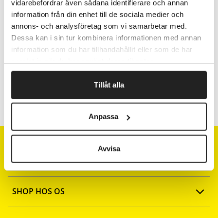
vidarebefordrar även sådana identifierare och annan
Fragtfrit når du handler for 1.900,-
information från din enhet till de sociala medier och
annons- och analysföretag som vi samarbetar med.
Afsendelse samme dag ved bestilling
inden kl 10
Dessa kan i sin tur kombinera informationen med annan
information som du har tillhandahållit eller som de har
samlat in när du har använt deras tjänster.
Artikelnr.
Bredde cm
Tillåt alla
18857
57
Anpassa
Avvisa
SHOP HOS OS