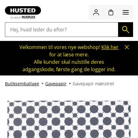
Velkommen til vores nye webshop!
Klik her
for at læse mere.
Alle kunder skal nulstille deres
adgangskode, første gang de logger ind.
Butiksemballage
Gavepapir
Gavepapir mønstret