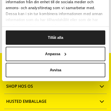
information från din enhet till de sociala medier och
Afsendelse samme dag ved bestilling
inden kl 10
annons- och analysföretag som vi samarbetar med.
Dessa kan i sin tur kombinera informationen med annan
information som du har tillhandahållit eller som de har
samlat in när du har använt deras tjänster.
Artikelnr.
Bredde cm
Tillåt alla
163650
50
Anpassa
Avvisa
SHOP HOS OS
Opret konto
HUSTED EMBALLAGE