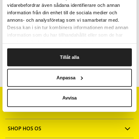
vidarebefordrar även sådana identifierare och annan
information från din enhet till de sociala medier och
Fragtfrit når du handler for 1.900,-
annons- och analysföretag som vi samarbetar med.
Afsendelse samme dag ved bestilling
Dessa kan i sin tur kombinera informationen med annan
inden kl 10
information som du har tillhandahållit eller som de har
samlat in när du har använt deras tjänster.
Artikelnr.
Bredde cm
Tillåt alla
13429850
50
Anpassa
Avvisa
SHOP HOS OS