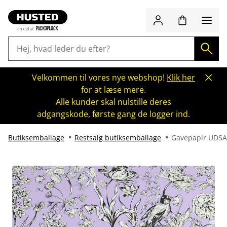
Velkommen til vores nye webshop!
Klik her
for at læse mere.
Alle kunder skal nulstille deres
adgangskode, første gang de logger ind.
Butiksemballage
Restsalg butiksemballage
Gavepapir UDS