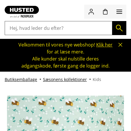
Velkommen til vores nye webshop!
Klik her
for at læse mere.
Alle kunder skal nulstille deres
adgangskode, første gang de logger ind.
Butiksemballage
Sæsonens kollektioner
Kids