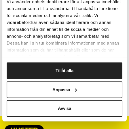
Vi använder enhetsidentifierare för att anpassa innehållet
Lysegrøn bund med små søde bier i sort og gult med
små hvide blomster på grøn kvist.
och annonserna till användarna, tillhandahålla funktioner
FSC-certificeret
för sociala medier och analysera vår trafik. Vi
vidarebefordrar även sådana identifierare och annan
Pris pr. rulle
information från din enhet till de sociala medier och
annons- och analysföretag som vi samarbetar med.
Dessa kan i sin tur kombinera informationen med annan
Fragtfrit når du handler for 1.900,-
information som du har tillhandahållit eller som de har
samlat in när du har använt deras tjänster.
Afsendelse samme dag ved bestilling
inden kl 10
Tillåt alla
Artikelnr.
Bredde cm
Anpassa
174057
50
Avvisa