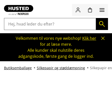
Velkommen til vores nye webshop!
Klik her
for at læse mere.
Alle kunder skal nulstille deres
adgangskode, første gang de logger ind.
Butiksemballage
Silkepapir og støddæmpning
Silkepapir en