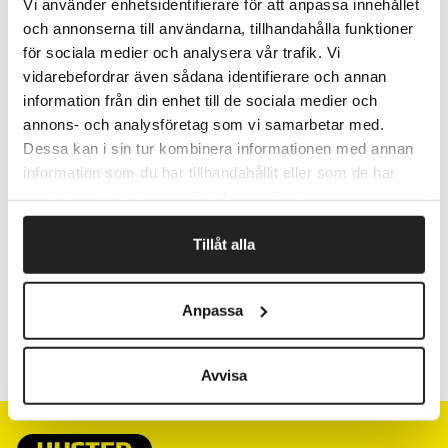
Vi använder enhetsidentifierare för att anpassa innehållet
Pris pr pk.
och annonserna till användarna, tillhandahålla funktioner
för sociala medier och analysera vår trafik. Vi
vidarebefordrar även sådana identifierare och annan
information från din enhet till de sociala medier och
Fragtfrit når du handler for 1.900,-
annons- och analysföretag som vi samarbetar med.
Afsendelse samme dag ved bestilling
Dessa kan i sin tur kombinera informationen med annan
inden kl 10
information som du har tillhandahållit eller som de har
samlat in när du har använt deras tjänster.
Artikelnr.
B x L mm
Tillåt alla
157360
500 x 750
Anpassa
360360
500 x 750
Avvisa