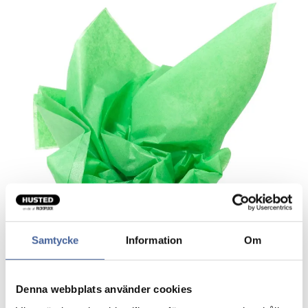
Farvet Silkepapir græsgrøn
Samtycke
Information
Om
Højkvalitetspapir som ikke smitter af.
Klor- og syrefrit.
Denna webbplats använder cookies
FSC-mærket.