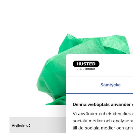
Samtycke
Denna webbplats använder 
Vi använder enhetsidentifierar
sociala medier och analysera 
Artikelnr.
B x L mm
Beskri
till de sociala medier och a
Nulstil
Nulstil
Nulstil