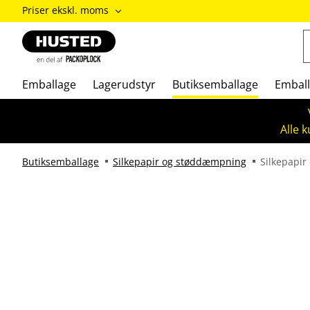
ændre
Priser ekskl. moms
Priser
inkl.
moms
/
Priser
Emballage
Lagerudstyr
Butiksemballage
Emball
ekskl.
moms
Alle 
Butiksemballage
Silkepapir og støddæmpning
Silkepapir