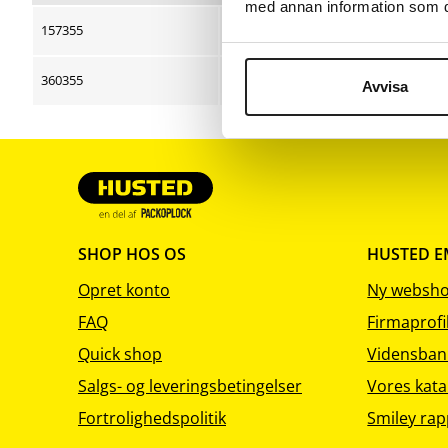
med annan information som du 
sortering
sortering
sorter
157355
500 x 750
14g/m
360355
500 x 750
17g/m
Avvisa
SHOP HOS OS
HUSTED 
Opret konto
Ny websh
FAQ
Firmaprofi
Quick shop
Vidensban
Salgs- og leveringsbetingelser
Vores kata
Fortrolighedspolitik
Smiley rap