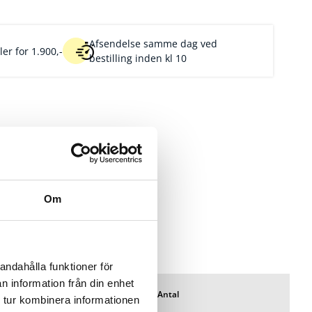
Afsendelse samme dag ved
er for 1.900,-
bestilling inden kl 10
Om
-20%
andahålla funktioner för
n information från din enhet
Pris/pk
Lager
Antal
Favoritter
 tur kombinera informationen
10+ Pk