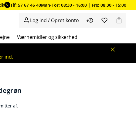
dk
Tlf: 57 67 46 40
Man-Tor: 08:30 - 16:00 | Fre: 08:30 - 15:00
Log ind / Opret konto
ejne
Værnemidler og sikkerhed
.
r ind.
adegrøn
mitter af.