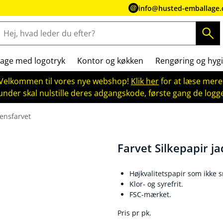
info@husted-emballage.
age med logotryk
Kontor og køkken
Rengøring og hygi
Velkommen til vores nye webshop!
Klik her
for at læse mere
kunder skal nulstille deres adgangskode, første gang de logge
 ensfarvet
Farvet Silkepapir j
Højkvalitetspapir som ikke s
Klor- og syrefrit.
FSC-mærket.
Pris pr pk.