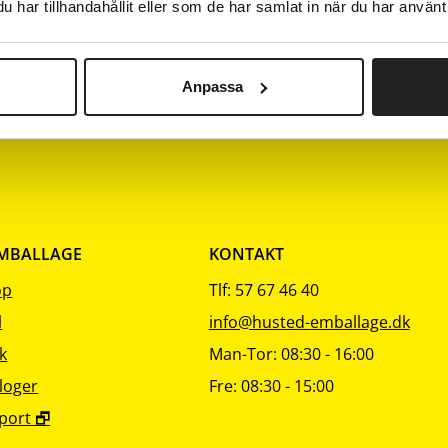
Nuls
har tillhandahållit eller som de har samlat in när du har använt 
ing
sortering
sortering
sort
Nuværende s
²
240
64,50
Nuværende sa
²
480
159,00
Anpassa
EMBALLAGE
KONTAKT
op
Tlf: 57 67 46 40
l
info@husted-emballage.dk
k
Man-Tor: 08:30 - 16:00
loger
Fre: 08:30 - 15:00
port 🗗