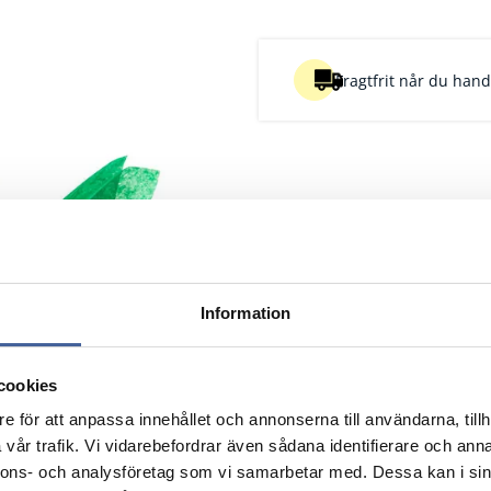
Fragtfrit når du handl
Information
cookies
e för att anpassa innehållet och annonserna till användarna, tillh
vår trafik. Vi vidarebefordrar även sådana identifierare och anna
velse
Pk
Pris/pk
nnons- och analysföretag som vi samarbetar med. Dessa kan i sin
Nulstil
Nulstil