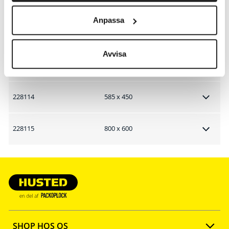
228111
250 x 350
Anpassa
228112
300 x 400
Avvisa
228113
360 x 500
228114
585 x 450
228115
800 x 600
SHOP HOS OS