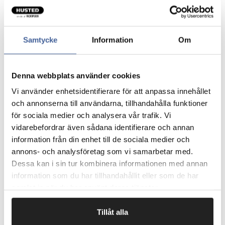
Fremstillet i folietykkelsen 60 my, ugennemsigtig plast
med mørkegrå inderside og grøn yderside
Findes som "tur og retur".
Vandtæt og rivefast.
Samtycke
Information
Om
Poserne i større størrelser har håndtag.
Pris pr. stk.
Denna webbplats använder cookies
Vi använder enhetsidentifierare för att anpassa innehållet
och annonserna till användarna, tillhandahålla funktioner
Fragtfrit når du handler for 1.900,-
för sociala medier och analysera vår trafik. Vi
Afsendelse samme dag ved bestilling
vidarebefordrar även sådana identifierare och annan
inden kl 10
information från din enhet till de sociala medier och
annons- och analysföretag som vi samarbetar med.
Dessa kan i sin tur kombinera informationen med annan
Artikelnr.
Åbning x L mm
information som du har tillhandahållit eller som de har
samlat in när du har använt deras tjänster.
228110
180 x 240
Tillåt alla