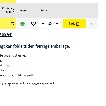
Pris/stk
Lager
Antal
Favoritter
Vis
Palle
Nulstil
flere
sortering
ris 6,05 kr
ende salgspris 5,38 kr
Nuværende salgspris 4,70 kr
Antal
4,70
1 pk
asser
gt kan folde til den færdige emballage.
le og slidstærke.
e.
akning.
kke.
r der går til en palle.
tk. De oplyste mål er indvendige mål.