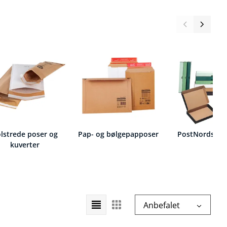
lstrede poser og
Pap- og bølgepapposer
PostNords va
kuverter
Vælg
Anbefalet
sorteringsrækkefølge