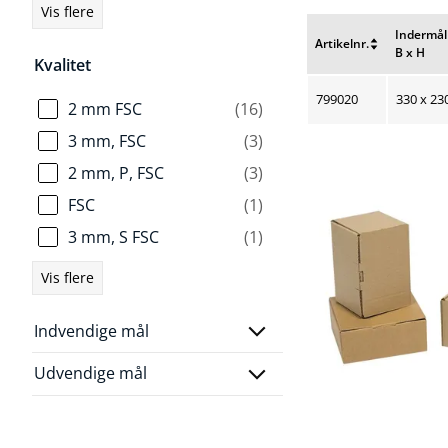
Vis flere
Indermål
Artikelnr.
B x H
Nulstil
Kvalitet
Nulstil
sortering
sortering
799020
330 x 23
2 mm FSC
(16)
3 mm, FSC
(3)
2 mm, P, FSC
(3)
FSC
(1)
3 mm, S FSC
(1)
Vis flere
Indvendige mål
Udvendige mål