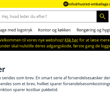
info@husted-emballage.
age med logotryk
Kontor og køkken
Rengøring og hygi
Velkommen til vores nye webshop!
Klik her
for at læse mere
kunder skal nulstille deres adgangskode, første gang de logge
er
 sendes som brev. En smart serie af forsendelsesæsker der 
ndes som et brev, hvilket sparer forsendelsesomkostninger.
nktion sparer kostbar pakketid.