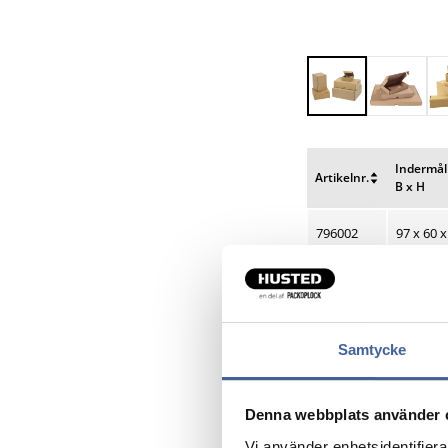
Indermål
Artikelnr.
B x H
Nulstil
Nulstil
sortering
sortering
796002
97 x 60 x
796004
150 x 10
796009
177 x 10
Samtycke
796585
185 x 10
Denna webbplats använder 
796006
200 x 12
Vi använder enhetsidentifierar