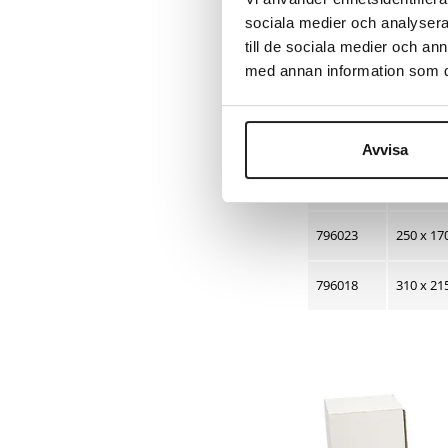
sociala medier och analysera 
796011
220 x 14
till de sociala medier och a
med annan information som du 
796019
220 x 14
796014
225 x 14
Avvisa
796010
250 x 15
796023
250 x 17
796018
310 x 21