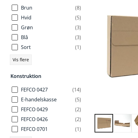
Brun
(8)
Hvid
(5)
Grøn
(3)
Blå
(3)
Sort
(1)
Vis flere
Konstruktion
FEFCO 0427
(14)
E-handelskasse
(5)
FEFCO 0429
(2)
FEFCO 0426
(2)
FEFCO 0701
(1)