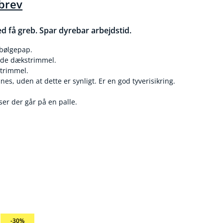
brev
d få greb. Spar dyrebar arbejdstid.
t bølgepap.
de dækstrimmel.
strimmel.
nes, uden at dette er synligt. Er en god tyverisikring.
er der går på en palle.
-30%