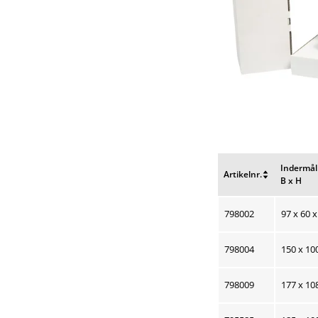
Indermål
Artikelnr.
B x H
Nulstil
Nulstil
sortering
sortering
798002
97 x 60 x
798004
150 x 10
798009
177 x 10