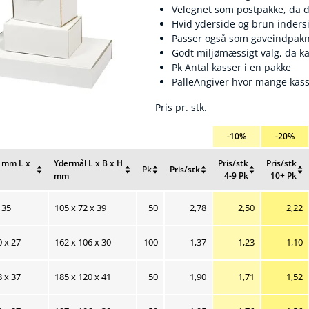
Velegnet som postpakke, da d
Hvid yderside og brun inders
Passer også som gaveindpakn
Godt miljømæssigt valg, da 
Pk Antal kasser i en pakke
PalleAngiver hvor mange kass
Pris pr. stk.
-10%
-20%
 mm L x
Ydermål L x B x H
Pris/stk
Pris/stk
Pk
Pris/stk
mm
4-9 Pk
10+ Pk
Nulstil
Nulstil
Nulstil
Nulstil
Nulstil
sortering
sortering
sortering
sortering
sortering
Nuværende salgspris 2,78 kr
Nuværende salgsp
Nuvær
 35
105 x 72 x 39
50
2,78
2,50
2,22
Nuværende salgspris 1,37 kr
Nuværende salgsp
Nuvær
0 x 27
162 x 106 x 30
100
1,37
1,23
1,10
Nuværende salgspris 1,90 kr
Nuværende salgsp
Nuvær
8 x 37
185 x 120 x 41
50
1,90
1,71
1,52