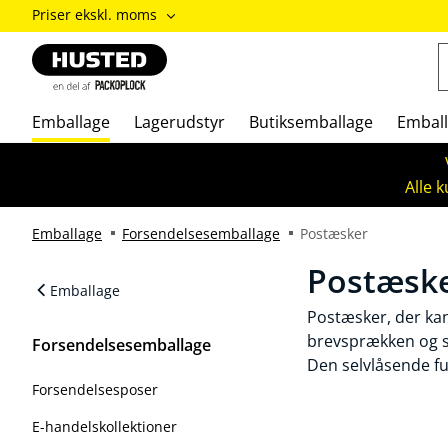
ændre
Priser ekskl. moms
Priser
inkl.
moms
/
Priser
Emballage
Lagerudstyr
Butiksemballage
Emball
ekskl.
moms
Alle 
Emballage
Forsendelsesemballage
Postæsker
Postæsk
Emballage
Postæsker, der kan
brevsprækken og se
Forsendelsesemballage
Den selvlåsende fu
Forsendelsesposer
E-handelskollektioner