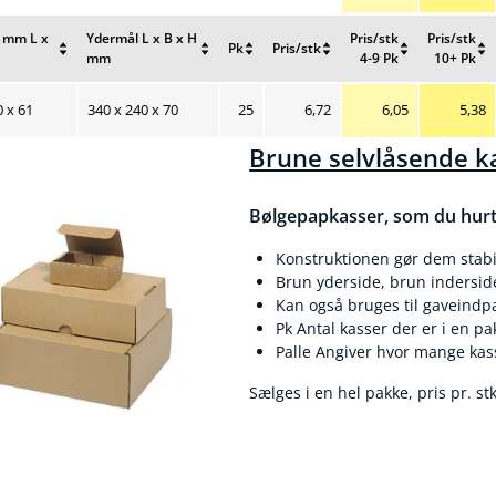
 mm L x
Ydermål L x B x H
Pris/stk
Pris/stk
Pk
Pris/stk
mm
4-9 Pk
10+ Pk
Nulstil
Nulstil
Nulstil
Nulstil
Nulstil
sortering
sortering
sortering
sortering
sortering
Nuværende salgspris 6,72 kr
Nuværende salgsp
Nuvær
0 x 61
340 x 240 x 70
25
6,72
6,05
5,38
Brune selvlåsende k
Bølgepapkasser, som du hurti
Konstruktionen gør dem stabi
Brun yderside, brun indersid
Kan også bruges til gaveindp
Pk Antal kasser der er i en pa
Palle Angiver hvor mange kasse
Sælges i en hel pakke, pris pr. s