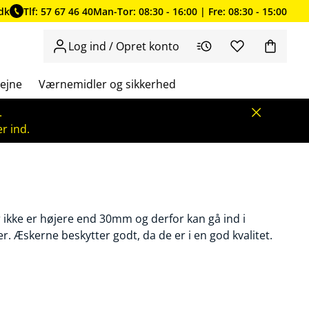
dk
Tlf: 57 67 46 40
Man-Tor: 08:30 - 16:00 | Fre: 08:30 - 15:00
Log ind / Opret konto
ejne
Værnemidler og sikkerhed
.
r ind.
ikke er højere end 30mm og derfor kan gå ind i
 Æskerne beskytter godt, da de er i en god kvalitet.