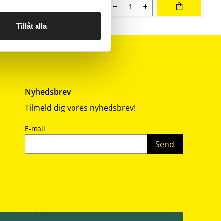
Nuværende salgspris 509,00 kr
Antal
509,00
Tillåt alla
Nyhedsbrev
Tilmeld dig vores nyhedsbrev!
E-mail
Send