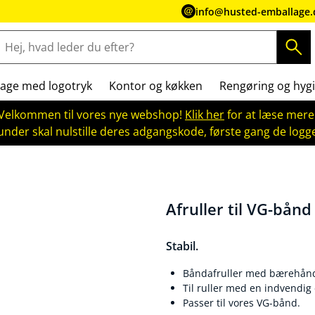
info@husted-emballage.
age med logotryk
Kontor og køkken
Rengøring og hygi
Velkommen til vores nye webshop!
Klik her
for at læse mere
kunder skal nulstille deres adgangskode, første gang de logge
Afruller til VG-bånd
Stabil.
Båndafruller med bærehåndt
Til ruller med en indvendi
Passer til vores VG-bånd.