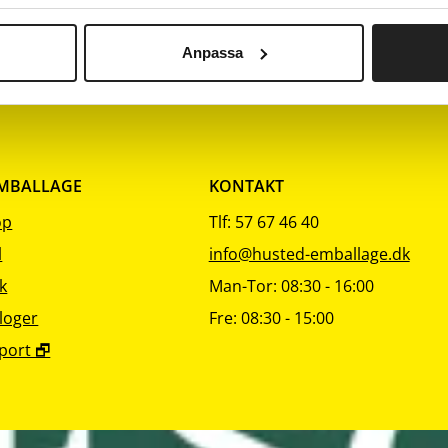
sortering
sortering
1
Anpassa
EMBALLAGE
KONTAKT
op
Tlf: 57 67 46 40
l
info@husted-emballage.dk
k
Man-Tor: 08:30 - 16:00
loger
Fre: 08:30 - 15:00
port 🗗