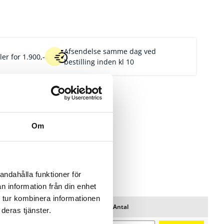
Afsendelse samme dag ved
er for 1.900,-
bestilling inden kl 10
Om
andahålla funktioner för
n information från din enhet
 tur kombinera informationen
Pris/pk
Lager
Antal
deras tjänster.
Favoritter