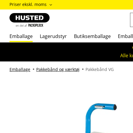
ændre
Priser ekskl. moms
Priser
inkl.
moms
/
Priser
Emballage
Lagerudstyr
Butiksemballage
Emball
ekskl.
moms
Alle 
Emballage
Pakkebånd og værktøj
Pakkebånd VG