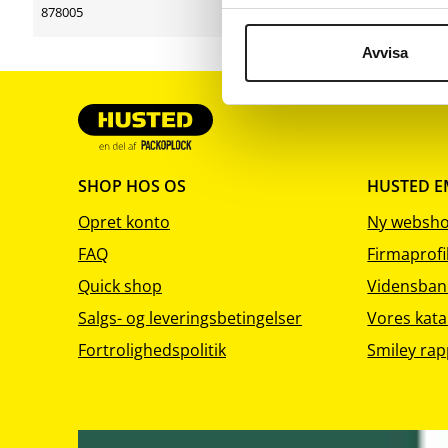
sortering
sortering
878005
Båndafruller H-91
Avvisa
SHOP HOS OS
HUSTED 
Opret konto
Ny websh
FAQ
Firmaprofi
Quick shop
Vidensban
Salgs- og leveringsbetingelser
Vores kata
Fortrolighedspolitik
Smiley rap