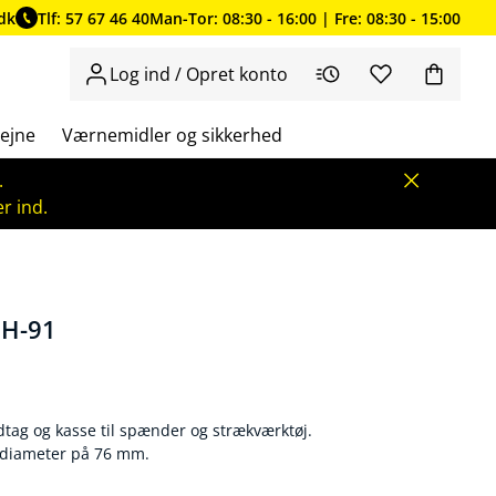
dk
Tlf: 57 67 46 40
Man-Tor: 08:30 - 16:00 | Fre: 08:30 - 15:00
Log ind / Opret konto
ejne
Værnemidler og sikkerhed
.
r ind.
 H-91
ag og kasse til spænder og strækværktøj.
g diameter på 76 mm.