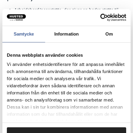
Arbejdsbord/posestøtte, der giver en bedre støtte til
posen.
Rulleholder til ruller med en plasticslange.
Samtycke
Information
Om
Fragtfrit når du handler for 1.900,-
Afsendelse samme dag ved bestilling
Denna webbplats använder cookies
inden kl 10
Vi använder enhetsidentifierare för att anpassa innehållet
och annonserna till användarna, tillhandahålla funktioner
för sociala medier och analysera vår trafik. Vi
Artikelnr.
Beskrivelse
vidarebefordrar även sådana identifierare och annan
information från din enhet till de sociala medier och
167075
Arbejdsbord 500 mm.
annons- och analysföretag som vi samarbetar med.
Dessa kan i sin tur kombinera informationen med annan
information som du har tillhandahållit eller som de har
167074
Arbejdsbord 400 mm.
samlat in när du har använt deras tjänster.