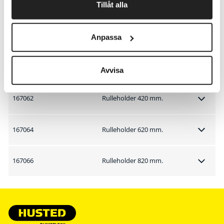
Tillåt alla
167073
Arbejdsbord 300 mm.
167072
Arbejdsbord 210 mm.
Anpassa
167060
Rulleholder 320 mm.
Avvisa
167062
Rulleholder 420 mm.
167064
Rulleholder 620 mm.
167066
Rulleholder 820 mm.