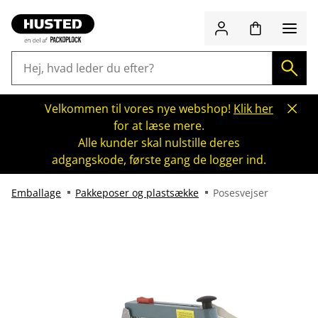
Velkommen til vores nye webshop!
Klik her
for at læse mere.
Alle kunder skal nulstille deres
adgangskode, første gang de logger ind.
Emballage
Pakkeposer og plastsække
Posesvejser