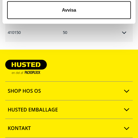
Avvisa
410125
25
410150
50
SHOP HOS OS
Opret konto
HUSTED EMBALLAGE
FAQ
Ny webshop
KONTAKT