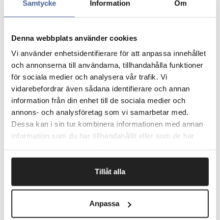
Samtycke
Information
Om
montagearbejde.
Bør ikke udsættes for UV-lys. Tapen er modstandsdygtig
over for vand og fugt.
50 meter/rulle.
Denna webbplats använder cookies
Prisen er pr. rulle.
Vi använder enhetsidentifierare för att anpassa innehållet
och annonserna till användarna, tillhandahålla funktioner
för sociala medier och analysera vår trafik. Vi
vidarebefordrar även sådana identifierare och annan
Fragtfrit når du handler for 1.900,-
information från din enhet till de sociala medier och
Afsendelse samme dag ved bestilling
annons- och analysföretag som vi samarbetar med.
inden kl 10
Dessa kan i sin tur kombinera informationen med annan
information som du har tillhandahållit eller som de har
samlat in när du har använt deras tjänster.
Artikelnr.
Bredde mm
Tillåt alla
410112
12
Anpassa
410119
19