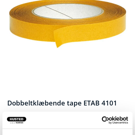
Dobbeltklæbende tape ETAB 4101
Transparent PP-tape, 0,09 mm tyk, med god klæbeevne
og silikonebeskyttelsesstrimmel i vokset papir.
Fint til laminering, splejsning og fiksering, samt til alt