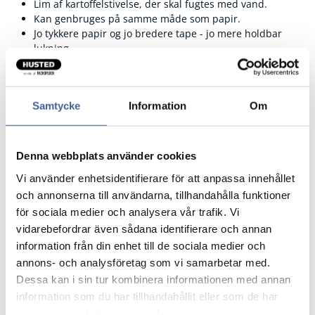
Lim af kartoffelstivelse, der skal fugtes med vand.
Kan genbruges på samme måde som papir.
Jo tykkere papir og jo bredere tape - jo mere holdbar
lukning.
Papirkvalitet 70 g / m2 eller 90 g / m2.
Bredde 60 eller 70 mm.
Sælges i hele pakker. Pris pr. rulle.
Samtycke
Information
Om
Denna webbplats använder cookies
Fragtfrit når du handler for 1.900,-
Vi använder enhetsidentifierare för att anpassa innehållet
Afsendelse samme dag ved bestilling
och annonserna till användarna, tillhandahålla funktioner
inden kl 10
för sociala medier och analysera vår trafik. Vi
vidarebefordrar även sådana identifierare och annan
information från din enhet till de sociala medier och
Artikelnr.
Bredde mm
annons- och analysföretag som vi samarbetar med.
Dessa kan i sin tur kombinera informationen med annan
886711
60
information som du har tillhandahållit eller som de har
samlat in när du har använt deras tjänster.