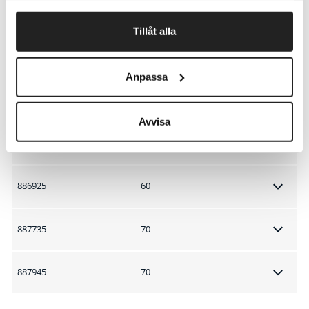
886921
60
Tillåt alla
887731
70
Anpassa
887941
70
Avvisa
886715
60
886925
60
887735
70
887945
70