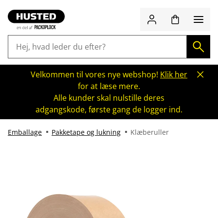
Velkommen til vores nye webshop!
Klik her
for at læse mere.
Alle kunder skal nulstille deres
adgangskode, første gang de logger ind.
Emballage
Pakketape og lukning
Klæberuller