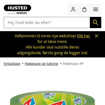
Velkommen til vores nye webshop!
Klik her
for at læse mere.
Alle kunder skal nulstille deres
adgangskode, første gang de logger ind.
Emballage
Pakketape og lukning
Pakketape PP