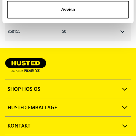
Avvisa
858156
50
858155
50
SHOP HOS OS
Opret konto
HUSTED EMBALLAGE
FAQ
Ny webshop
KONTAKT