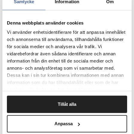
Kerne af 100% genbrugspapir.
Samtycke
Information
Om
Jævn og stille udrulning.
Acrylat som klæbemiddel.
Høj UV-modstand.
Denna webbplats använder cookies
Pris pr. rulle
Vi använder enhetsidentifierare för att anpassa innehållet
och annonserna till användarna, tillhandahålla funktioner
för sociala medier och analysera vår trafik. Vi
vidarebefordrar även sådana identifierare och annan
Fragtfrit når du handler for 1.900,-
information från din enhet till de sociala medier och
Afsendelse samme dag ved bestilling
annons- och analysföretag som vi samarbetar med.
inden kl 10
Dessa kan i sin tur kombinera informationen med annan
information som du har tillhandahållit eller som de har
samlat in när du har använt deras tjänster.
Artikelnr.
Bredde mm
Tillåt alla
858154
50
Anpassa
858153
50