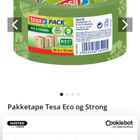
Pakketape Tesa Eco og Strong
PP lavet af 100% genanvendt plast.
Fri for PVC og opløsningsmidler.