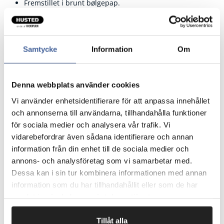
Fremstillet i brunt bølgepap.
Nem lukning med selvklæbende tapestrimmel.
Enkel åbning med afrivningsstrimmel.
En forseglet kasse kan ikke åbnes, uden at dette er
synligt. Er en god tyverisikring.
Samtycke
Information
Om
Pk = Antal kasser i en pakke.
Palle = Angiver hvor mange kasser der går på en palle.
Pris pr. stk.
Denna webbplats använder cookies
Vi använder enhetsidentifierare för att anpassa innehållet
och annonserna till användarna, tillhandahålla funktioner
för sociala medier och analysera vår trafik. Vi
Fragtfrit når du handler for 1.900,-
vidarebefordrar även sådana identifierare och annan
Afsendelse samme dag ved bestilling
information från din enhet till de sociala medier och
inden kl 10
annons- och analysföretag som vi samarbetar med.
Dessa kan i sin tur kombinera informationen med annan
information som du har tillhandahållit eller som de har
Artikelnr.
Indermål mm L x B x H
samlat in när du har använt deras tjänster.
CP08002
140 x 101 x 43
Tillåt alla