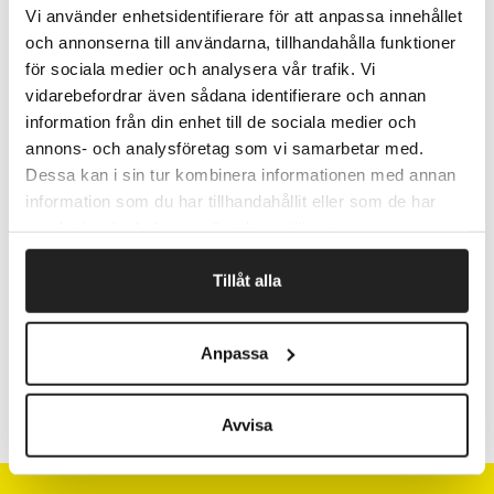
Dobbelt bund og dobbelt kant.
Vi använder enhetsidentifierare för att anpassa innehållet
2-lags-bølgepap, der anvendes til lettere og mere
och annonserna till användarna, tillhandahålla funktioner
skrøblige ting
för sociala medier och analysera vår trafik. Vi
Sælges i hel pakke, pris pr. stk. Formatet angiver kassens
vidarebefordrar även sådana identifierare och annan
indvendige mål L x B x H.
information från din enhet till de sociala medier och
annons- och analysföretag som vi samarbetar med.
Dessa kan i sin tur kombinera informationen med annan
information som du har tillhandahållit eller som de har
Fragtfrit når du handler for 1.900,-
samlat in när du har använt deras tjänster.
Afsendelse samme dag ved bestilling
inden kl 10
Tillåt alla
Artikelnr.
Indermål mm L x B x H
Anpassa
795072
560 x 385 x 350
Avvisa