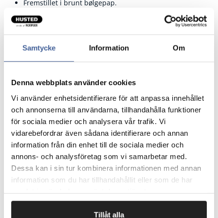
Fremstillet i brunt bølgepap.
Nem lukning med selvklæbende tapestrimmel.
Enkel åbning med afrivningsstrimmel.
En forseglet kasse kan ikke åbnes, uden at dette er
synligt. Er en god tyverisikring.
Samtycke
Information
Om
Pk = Antal kasser i en pakke.
Palle = Angiver hvor mange kasser der går på en palle.
Pris pr. stk.
Denna webbplats använder cookies
Vi använder enhetsidentifierare för att anpassa innehållet
och annonserna till användarna, tillhandahålla funktioner
för sociala medier och analysera vår trafik. Vi
Fragtfrit når du handler for 1.900,-
vidarebefordrar även sådana identifierare och annan
Afsendelse samme dag ved bestilling
information från din enhet till de sociala medier och
inden kl 10
annons- och analysföretag som vi samarbetar med.
Dessa kan i sin tur kombinera informationen med annan
information som du har tillhandahållit eller som de har
Artikelnr.
Indermål mm L x B x H
samlat in när du har använt deras tjänster.
CP08002
140 x 101 x 43
Tillåt alla