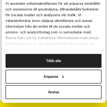
på kortsiden.
Vi använder enhetsidentifierare för att anpassa innehållet
Stabilt et-lags-bølgepap. Hvid på ydersiden, brun
och annonserna till användarna, tillhandahålla funktioner
indvendigt.
för sociala medier och analysera vår trafik. Vi
Sælges i hele pakker, prissættes pr. stk. Formatet angiver
vidarebefordrar även sådana identifierare och annan
kassens indvendige mål L x B x H.
information från din enhet till de sociala medier och
annons- och analysföretag som vi samarbetar med.
Dessa kan i sin tur kombinera informationen med annan
information som du har tillhandahållit eller som de har
Fragtfrit når du handler for 1.900,-
samlat in när du har använt deras tjänster.
Afsendelse samme dag ved bestilling
inden kl 10
Tillåt alla
Artikelnr.
L x B x H (mm)
Anpassa
795905
310 x 215 x 63
Avvisa