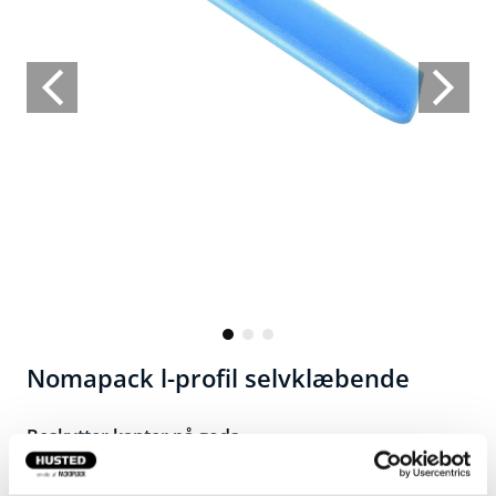
Nomapack l-profil selvklæbende
Beskytter kanter på gods.
Fin kantbeskyttelse til produkter der behøver