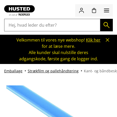
Velkommen til vores nye webshop!
Klik her
for at læse mere.
Alle kunder skal nulstille deres
adgangskode, første gang de logger ind.
Emballage
Strækfilm og pallehåndtering
Kant- og båndbesk