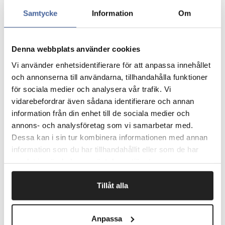
beskyttelse.
L-profil passer blandt andet til kanter af glas, træ, plast
Samtycke
Information
Om
eller metal.
God beskyttelse til ridsefølsomme produkter.
L-profil. Den ene type er selvklæbende, ikke permanent
Denna webbplats använder cookies
- for nemmere montering.
Vi använder enhetsidentifierare för att anpassa innehållet
Fremstillet af PE-LD-polyetenskum.
Genanvendelig.
och annonserna till användarna, tillhandahålla funktioner
Produktmål forklares på skitse i billedrækken.
för sociala medier och analysera vår trafik. Vi
Leveres i længder på 2000 mm.
vidarebefordrar även sådana identifierare och annan
Type Producentens model nr.
information från din enhet till de sociala medier och
annons- och analysföretag som vi samarbetar med.
Pakke angiver totalt antal meter. Leveres i 2 meters
længder.
Dessa kan i sin tur kombinera informationen med annan
information som du har tillhandahållit eller som de har
samlat in när du har använt deras tjänster.
Fragtfrit når du handler for 1.900,-
Tillåt alla
Afsendelse samme dag ved bestilling
inden kl 10
Anpassa