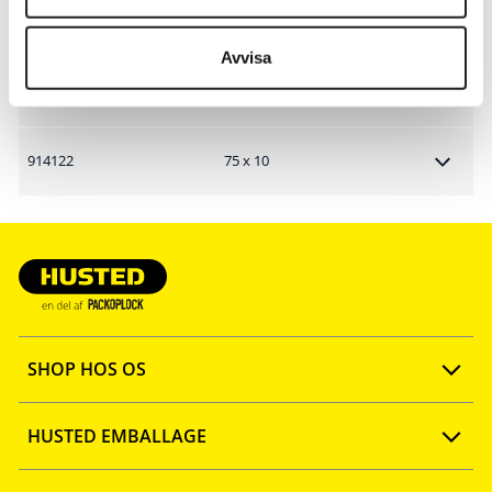
Artikelnr.
Type
Avvisa
914121
50 x 6
914122
75 x 10
SHOP HOS OS
Opret konto
HUSTED EMBALLAGE