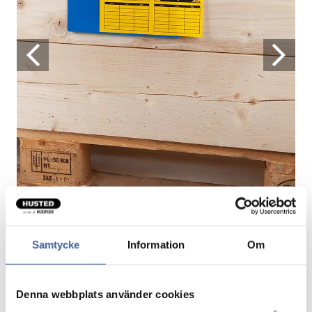
Palle krave lomme
Samtycke
Information
Om
Beskyt dine etiketter
Denna webbplats använder cookies
Etiketterne/papirerne beskyddes mod skidt og slitage