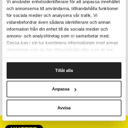
takket være den gennemsigtige platlomme på forsiden
Vi använder enhetsidentifierare för att anpassa innehållet
Findes i A4L eller A5L
och annonserna till användarna, tillhandahålla funktioner
för sociala medier och analysera vår trafik. Vi
vidarebefordrar även sådana identifierare och annan
information från din enhet till de sociala medier och
Fragtfrit når du handler for 1.900,-
annons- och analysföretag som vi samarbetar med.
Afsendelse samme dag ved bestilling
Dessa kan i sin tur kombinera informationen med annan
inden kl 10
information som du har tillhandahållit eller som de har
samlat in när du har använt deras tjänster.
Artikelnr.
Beskrivelse
Tillåt alla
590110
A4L
Anpassa
590100
A5L
Avvisa