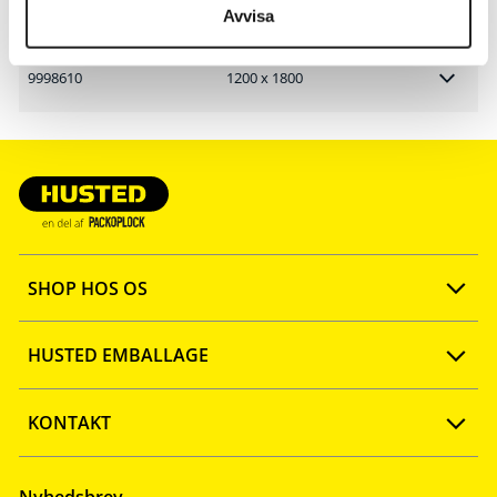
9996410
900 x 1500
Avvisa
9998610
1200 x 1800
SHOP HOS OS
Opret konto
HUSTED EMBALLAGE
FAQ
Ny webshop
KONTAKT
Quick shop
Firmaprofil
Tlf: 57 67 46 40
Nyhedsbrev