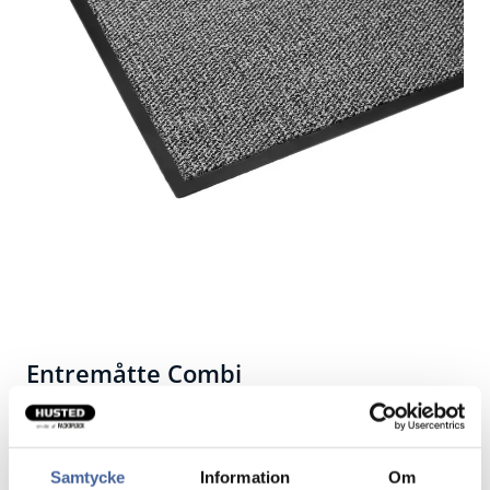
Entremåtte Combi
God indgangsmåtte med både skrabe- og
sugefunktioner
Samtycke
Information
Om