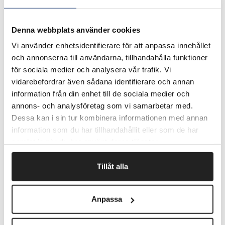
Velegnet i zone 2 til at skrabe fint snavs væk og
absorbere noget fugt.
Diskrete farver, der skjuler eventuel snavs.
Denna webbplats använder cookies
Fås i flere standardstørrelser men kan også bestilles i
Vi använder enhetsidentifierare för att anpassa innehållet
løbende meter med kanter hele vejen rundt.
Ønsker du tilpassede måtter til din virksomhed Ring til
och annonserna till användarna, tillhandahålla funktioner
kundeservice: 57 67 46 46.
för sociala medier och analysera vår trafik. Vi
vidarebefordrar även sådana identifierare och annan
information från din enhet till de sociala medier och
annons- och analysföretag som vi samarbetar med.
Fragtfrit når du handler for 1.900,-
Dessa kan i sin tur kombinera informationen med annan
Afsendelse samme dag ved bestilling
information som du har tillhandahållit eller som de har
inden kl 10
samlat in när du har använt deras tjänster.
Tillåt alla
Artikelnr.
B x L mm
9994210
600 x 900
Anpassa