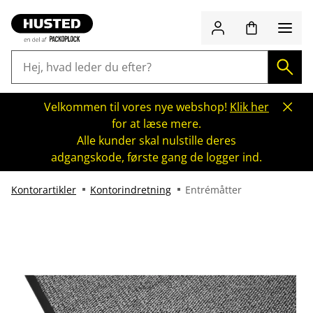
Velkommen til vores nye webshop!
Klik her
for at læse mere.
Alle kunder skal nulstille deres
adgangskode, første gang de logger ind.
Kontorartikler
Kontorindretning
Entrémåtter