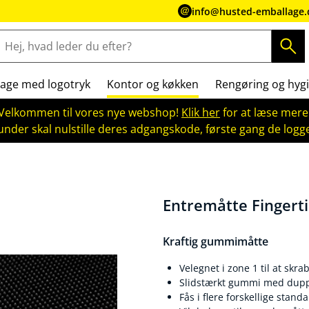
info@husted-emballage.
age med logotryk
Kontor og køkken
Rengøring og hygi
Velkommen til vores nye webshop!
Klik her
for at læse mere
kunder skal nulstille deres adgangskode, første gang de logge
Entremåtte Fingert
Kraftig gummimåtte
Velegnet i zone 1 til at skr
Slidstærkt gummi med dupp
Fås i flere forskellige stand