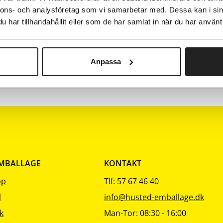
rivelse
Farve
Pk
nnons- och analysföretag som vi samarbetar med. Dessa kan i sin
il
Nulstil
Nulstil
Nulst
ering
sortering
sortering
sort
har tillhandahållit eller som de har samlat in när du har använt 
Sort
1
Sort
1
Anpassa
Sort
1
EMBALLAGE
KONTAKT
op
Tlf: 57 67 46 40
l
info@husted-emballage.dk
k
Man-Tor: 08:30 - 16:00