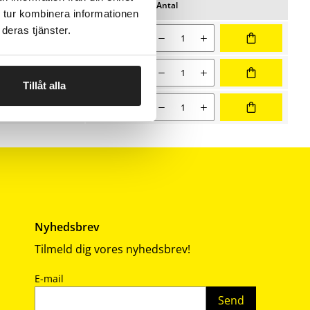
Pris/pk
Lager
Antal
Favoritter
 tur kombinera informationen
il
ering
deras tjänster.
Nuværende salgspris 139,00 kr
Antal
139,00
Nuværende salgspris 279,00 kr
Antal
279,00
Tillåt alla
Nuværende salgspris 509,00 kr
Antal
509,00
Nyhedsbrev
Tilmeld dig vores nyhedsbrev!
E-mail
Send