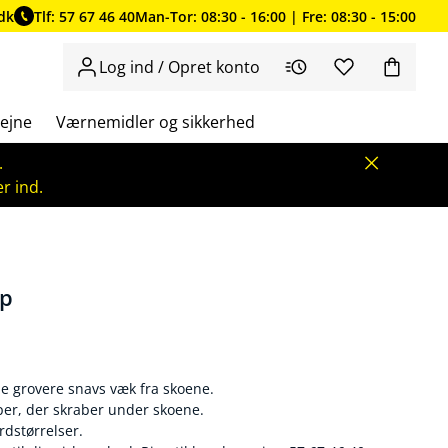
dk
Tlf: 57 67 46 40
Man-Tor: 08:30 - 16:00 | Fre: 08:30 - 15:00
Log ind / Opret konto
ejne
Værnemidler og sikkerhed
.
r ind.
ip
abe grovere snavs væk fra skoene.
er, der skraber under skoene.
ardstørrelser.