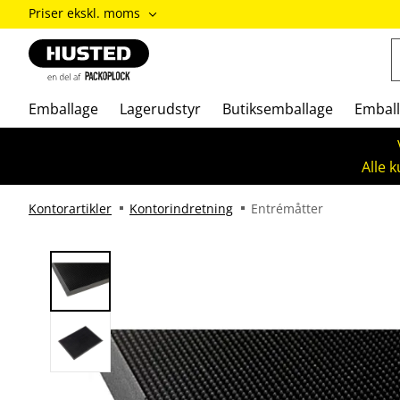
ændre
Priser ekskl. moms
Priser
inkl.
moms
/
Priser
Emballage
Lagerudstyr
Butiksemballage
Emball
ekskl.
moms
Alle 
Kontorartikler
Kontorindretning
Entrémåtter