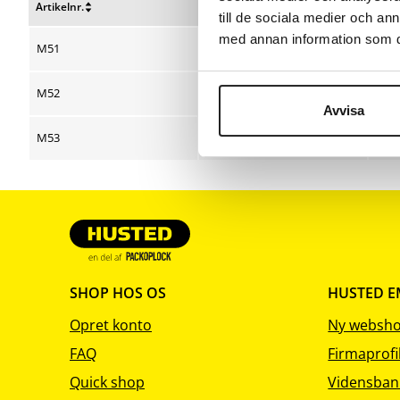
Artikelnr.
B x L mm
Besk
till de sociala medier och a
Nulstil
Nulstil
Nulst
sortering
sortering
sort
med annan information som du 
M51
600 x 800
M52
800 x 1000
Avvisa
M53
900 x 1800
SHOP HOS OS
HUSTED 
Opret konto
Ny websh
FAQ
Firmaprofi
Quick shop
Vidensban