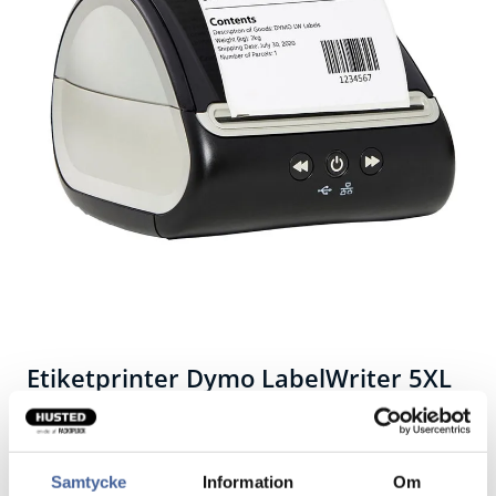
Etiketprinter Dymo LabelWriter 5XL
Professionel XL-etiketprinter.
Tilgodeser behovet for fragt- og lageretiketter hos e-
Samtycke
Information
Om