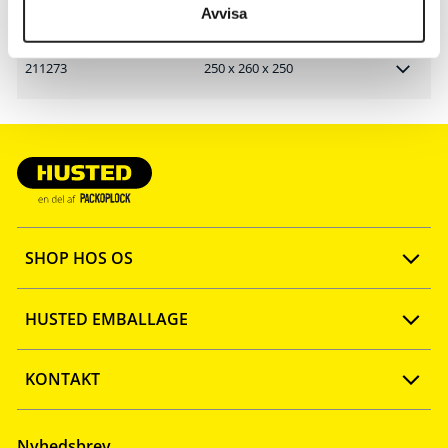
Avvisa
Artikelnr.
Format (mm)
211273
250 x 260 x 250
SHOP HOS OS
Opret konto
HUSTED EMBALLAGE
FAQ
Ny webshop
KONTAKT
Quick shop
Firmaprofil
Tlf: 57 67 46 40
Nyhedsbrev