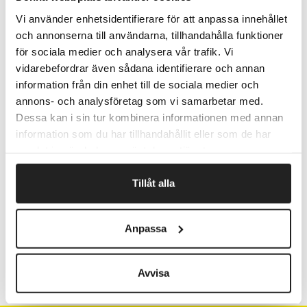
oplag.
Etikettens papirkvalitet er skabt til skarpe udskrifter
Vi använder enhetsidentifierare för att anpassa innehållet
uanset printeren.
och annonserna till användarna, tillhandahålla funktioner
FSC-certificeret - Fremstillet af papir fra bæredygtigt
för sociala medier och analysera vår trafik. Vi
skovbrug. Kan genbruges sammen med almindeligt
vidarebefordrar även sådana identifierare och annan
papiraffald.
information från din enhet till de sociala medier och
Kan bruges i alle typer kopimaskiner og printere.
annons- och analysföretag som vi samarbetar med.
Dessa kan i sin tur kombinera informationen med annan
information som du har tillhandahållit eller som de har
Fragtfrit når du handler for 1.900,-
samlat in när du har använt deras tjänster.
Afsendelse samme dag ved bestilling
inden kl 10
Tillåt alla
Anpassa
Artikelnr.
Beskrivelse
613500
Avvisa