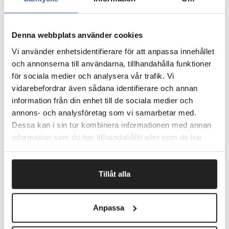
med hele 300 ark i samme pakke
Passer til dig som sender mange pakker
Ekstra stærkt klæbemiddel så etiketten sidder sikkert
under hele transporten
Denna webbplats använder cookies
Ingen bøvl ved udskrivning. Jam Free garanti. Kan
Vi använder enhetsidentifierare för att anpassa innehållet
anvendes til laser-, blæk-, og kopieringsmaskiner
och annonserna till användarna, tillhandahålla funktioner
Etiketterne er FSC-certificeret, hvilket garanterer
för sociala medier och analysera vår trafik. Vi
ansvarsfuldt skovbrug med hensyn til mennesker og
vidarebefordrar även sådana identifierare och annan
miljø
Gå ind på www.avery.dk og design udskrifterne så de
information från din enhet till de sociala medier och
passer til dig.
annons- och analysföretag som vi samarbetar med.
Dessa kan i sin tur kombinera informationen med annan
information som du har tillhandahållit eller som de har
samlat in när du har använt deras tjänster.
Fragtfrit når du handler for 1.900,-
Afsendelse samme dag ved bestilling
Tillåt alla
inden kl 10
Anpassa
Artikelnr.
Beskrivelse