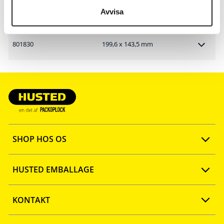
Avvisa
801730
99,1 x 139 mm
801830
199,6 x 143,5 mm
SHOP HOS OS
Opret konto
HUSTED EMBALLAGE
FAQ
Ny webshop
KONTAKT