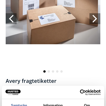
Avery fragtetiketter
Udskriv dine egen fragtetiketter på din egen printer
Hvide transport/forsendelsesetiketter i økonomipakke,
Samtycke
Information
Om