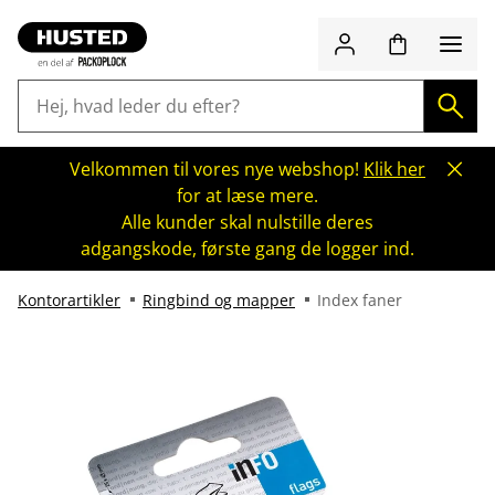
Velkommen til vores nye webshop!
Klik her
for at læse mere.
Alle kunder skal nulstille deres
adgangskode, første gang de logger ind.
Kontorartikler
Ringbind og mapper
Index faner