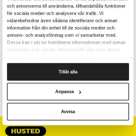
Kan genanvendes og placeres om og om igen.
och annonserna till användarna, tillhandahålla funktioner
50 indexfaner i hver holder
för sociala medier och analysera vår trafik. Vi
Miljøvenligt giftfrit klæber.
vidarebefordrar även sådana identifierare och annan
Tyskfremstillede indexfaner i højeste kvalitet.
information från din enhet till de sociala medier och
annons- och analysföretag som vi samarbetar med.
Dessa kan i sin tur kombinera informationen med annan
Fragtfrit når du handler for 1.900,-
information som du har tillhandahållit eller som de har
Afsendelse samme dag ved bestilling
samlat in när du har använt deras tjänster.
inden kl 10
Tillåt alla
Artikelnr.
B x L mm
Anpassa
772904
43 x 25
Avvisa