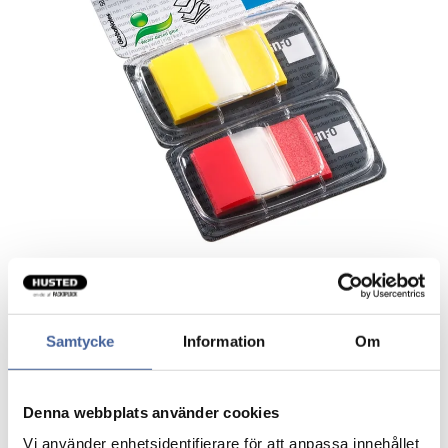
Indexfaner Medium
Samtycke
Information
Om
Indexfaner i praktisk holder.
Denna webbplats använder cookies
Transparente som er gode at skrive på.
Vi använder enhetsidentifierare för att anpassa innehållet