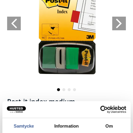
Post-it index medium
Find det hurtigt og nemt ...
Samtycke
Information
Om
Markeres for lettere at finde hvad man søger.