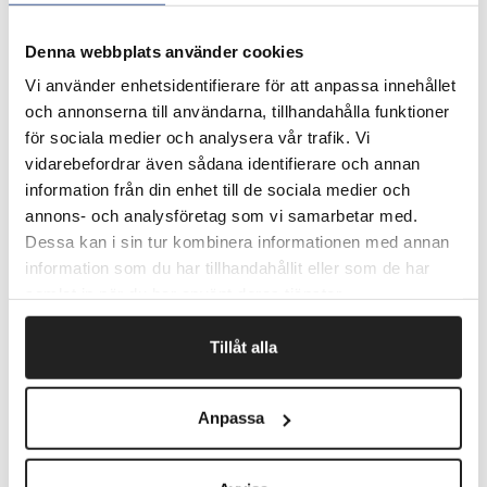
Skriv på indexfanen for at få et bedre overblik.
Kan flyttes og placeres om og om igen.
I de ensfarvede er der 50 faner/kapsel.
Denna webbplats använder cookies
Vi använder enhetsidentifierare för att anpassa innehållet
och annonserna till användarna, tillhandahålla funktioner
för sociala medier och analysera vår trafik. Vi
Fragtfrit når du handler for 1.900,-
vidarebefordrar även sådana identifierare och annan
Afsendelse samme dag ved bestilling
information från din enhet till de sociala medier och
inden kl 10
annons- och analysföretag som vi samarbetar med.
Dessa kan i sin tur kombinera informationen med annan
information som du har tillhandahållit eller som de har
Artikelnr.
B x L mm
samlat in när du har använt deras tjänster.
202830
43 x 25
Tillåt alla
202831
43 x 25
Anpassa
202832
43 x 25