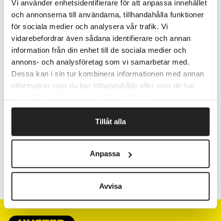
Rummer op til 200 A4-ark. Universelle huller.
Vi använder enhetsidentifierare för att anpassa innehållet
Med eller uden flap.
och annonserna till användarna, tillhandahålla funktioner
för sociala medier och analysera vår trafik. Vi
vidarebefordrar även sådana identifierare och annan
information från din enhet till de sociala medier och
Fragtfrit når du handler for 1.900,-
annons- och analysföretag som vi samarbetar med.
Afsendelse samme dag ved bestilling
Dessa kan i sin tur kombinera informationen med annan
inden kl 10
information som du har tillhandahållit eller som de har
samlat in när du har använt deras tjänster.
Artikelnr.
Beskrivelse
Tillåt alla
990424
Uden flap
Anpassa
990425
Med flap
Avvisa