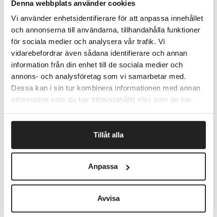
til information.
Denna webbplats använder cookies
Stativet har plads til 10 stk. A4-lommer som medfølger
Vi använder enhetsidentifierare för att anpassa innehållet
(5 stk. grå og 5 stk. sorte)
och annonserna till användarna, tillhandahålla funktioner
Der medfølger også 10 stk., 58mm aftagelige
för sociala medier och analysera vår trafik. Vi
etiketholdere.
vidarebefordrar även sådana identifierare och annan
Lommerne er af refleksfri polypropylen med åbning i
toppen.
information från din enhet till de sociala medier och
5 års garanti
annons- och analysföretag som vi samarbetar med.
Dessa kan i sin tur kombinera informationen med annan
information som du har tillhandahållit eller som de har
samlat in när du har använt deras tjänster.
Fragtfrit når du handler for 1.900,-
Afsendelse samme dag ved bestilling
Tillåt alla
inden kl 10
Anpassa
Artikelnr.
Beskrivelse
Avvisa
563222