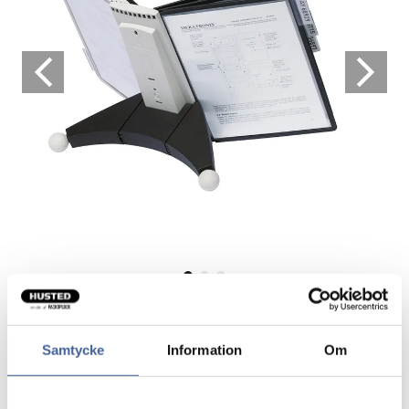
Bordstativ Sherpa 10 komplet
Samtycke
Information
Om
Komplet bordstativ
Med bordstativet får du eller din kunde hurtig adgang